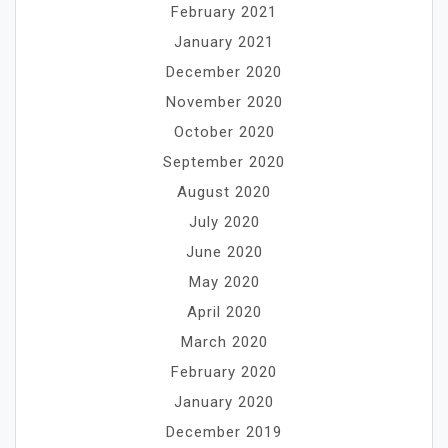
February 2021
January 2021
December 2020
November 2020
October 2020
September 2020
August 2020
July 2020
June 2020
May 2020
April 2020
March 2020
February 2020
January 2020
December 2019