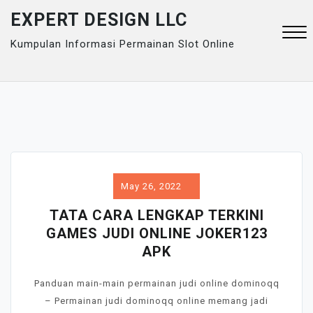
Skip
EXPERT DESIGN LLC
to
Kumpulan Informasi Permainan Slot Online
content
Close
Menu
May 26, 2022
TATA CARA LENGKAP TERKINI
GAMES JUDI ONLINE JOKER123
APK
Panduan main-main permainan judi online dominoqq
– Permainan judi dominoqq online memang jadi