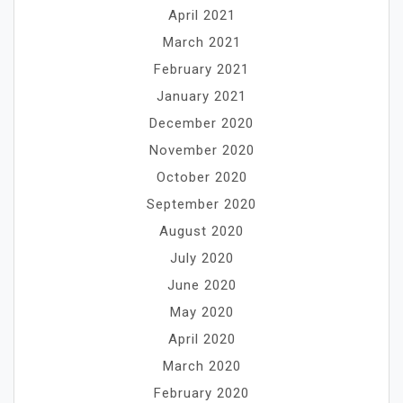
April 2021
March 2021
February 2021
January 2021
December 2020
November 2020
October 2020
September 2020
August 2020
July 2020
June 2020
May 2020
April 2020
March 2020
February 2020