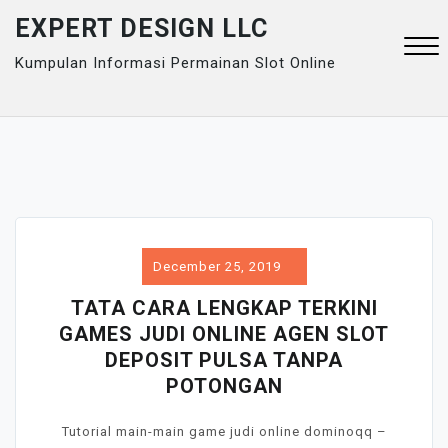
Skip
EXPERT DESIGN LLC
to
Kumpulan Informasi Permainan Slot Online
content
Close
Menu
December 25, 2019
TATA CARA LENGKAP TERKINI
GAMES JUDI ONLINE AGEN SLOT
DEPOSIT PULSA TANPA
POTONGAN
Tutorial main-main game judi online dominoqq –