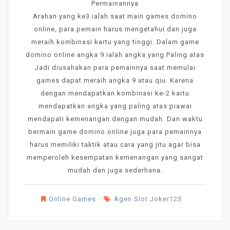
Permainannya
Arahan yang ke3 ialah saat main games domino
online, para pemain harus mengetahui dan juga
meraih kombinasi kartu yang tinggi. Dalam game
domino online angka 9 ialah angka yang Paling atas
Jadi diusahakan para pemainnya saat memulai
games dapat meraih angka 9 atau qiu. Karena
dengan mendapatkan kombinasi ke-2 kartu
mendapatkan angka yang paling atas piawai
mendapati kemenangan dengan mudah. Dan waktu
bermain game domino online juga para pemainnya
harus memiliki taktik atau cara yang jitu agar bisa
memperoleh kesempatan kemenangan yang sangat
mudah dan juga sederhana.
Online Games
Agen Slot Joker123