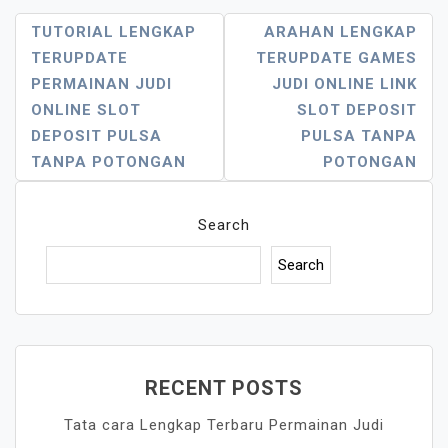
Post
TUTORIAL LENGKAP
ARAHAN LENGKAP
TERUPDATE
TERUPDATE GAMES
Navigation
PERMAINAN JUDI
JUDI ONLINE LINK
ONLINE SLOT
SLOT DEPOSIT
DEPOSIT PULSA
PULSA TANPA
TANPA POTONGAN
POTONGAN
Search
Search
RECENT POSTS
Tata cara Lengkap Terbaru Permainan Judi