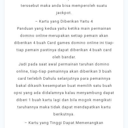
terssebut maka anda bisa memperoleh suatu
jackpot.
– Kartu yang Diberikan Yaitu 4
Panduan yang kedua yaitu ketika main permainan
domino online merupakan setiap pemain akan
diberikan 4 buah Card games domino online ini tiap-
tiap pemain pastinya dapat diberikan 4 buah card
oleh bandar.
Jadi pada saat awal permainan taruhan domino
online, tiap-tiap pemainnya akan diberikan 3 buah
card terlebih Dahulu selanjutnya para pemainnya
bakal dikasih kesempatan buat memilih satu buah
opsi yang ada didalamnya kalau menyambung dapat
diberi 1 buah kartu lagi dan bila mogok mengikuti
taruhannya maka tidak dapat mendapatkan kartu
berikutnya.
– Kartu yang Tinggi Dapat Memenangkan