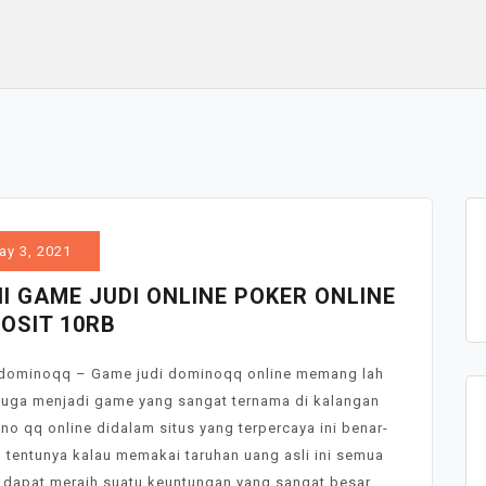
ay 3, 2021
I GAME JUDI ONLINE POKER ONLINE
OSIT 10RB
e dominoqq – Game judi dominoqq online memang lah
juga menjadi game yang sangat ternama di kalangan
o qq online didalam situs yang terpercaya ini benar-
 tentunya kalau memakai taruhan uang asli ini semua
apat meraih suatu keuntungan yang sangat besar.