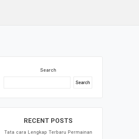
Search
Search
RECENT POSTS
Tata cara Lengkap Terbaru Permainan