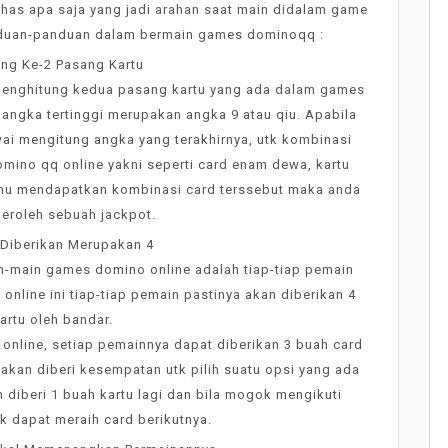
has apa saja yang jadi arahan saat main didalam game
anduan-panduan dalam bermain games dominoqq :
ng Ke-2 Pasang Kartu
menghitung kedua pasang kartu yang ada dalam games
angka tertinggi merupakan angka 9 atau qiu. Apabila
ai mengitung angka yang terakhirnya, utk kombinasi
mino qq online yakni seperti card enam dewa, kartu
 kamu mendapatkan kombinasi card terssebut maka anda
eroleh sebuah jackpot.
 Diberikan Merupakan 4
n-main games domino online adalah tiap-tiap pemain
nline ini tiap-tiap pemain pastinya akan diberikan 4
artu oleh bandar.
online, setiap pemainnya dapat diberikan 3 buah card
akan diberi kesempatan utk pilih suatu opsi yang ada
diberi 1 buah kartu lagi dan bila mogok mengikuti
k dapat meraih card berikutnya.