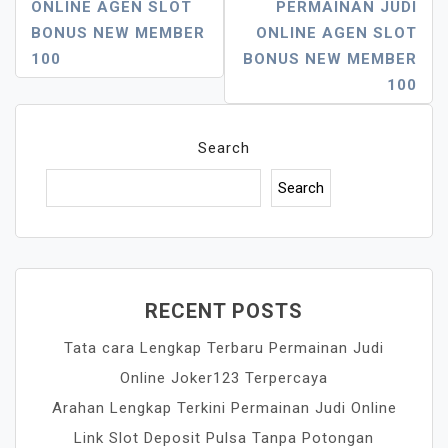
ONLINE AGEN SLOT
PERMAINAN JUDI
BONUS NEW MEMBER
ONLINE AGEN SLOT
100
BONUS NEW MEMBER
100
Search
Search
RECENT POSTS
Tata cara Lengkap Terbaru Permainan Judi
Online Joker123 Terpercaya
Arahan Lengkap Terkini Permainan Judi Online
Link Slot Deposit Pulsa Tanpa Potongan