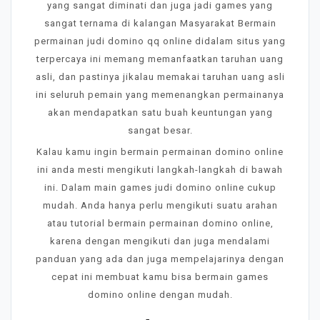
yang sangat diminati dan juga jadi games yang
sangat ternama di kalangan Masyarakat Bermain
permainan judi domino qq online didalam situs yang
terpercaya ini memang memanfaatkan taruhan uang
asli, dan pastinya jikalau memakai taruhan uang asli
ini seluruh pemain yang memenangkan permainanya
akan mendapatkan satu buah keuntungan yang
sangat besar.
Kalau kamu ingin bermain permainan domino online
ini anda mesti mengikuti langkah-langkah di bawah
ini. Dalam main games judi domino online cukup
mudah. Anda hanya perlu mengikuti suatu arahan
atau tutorial bermain permainan domino online,
karena dengan mengikuti dan juga mendalami
panduan yang ada dan juga mempelajarinya dengan
cepat ini membuat kamu bisa bermain games
domino online dengan mudah.