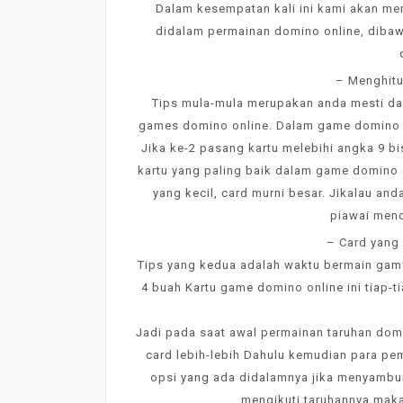
Dalam kesempatan kali ini kami akan me
didalam permainan domino online, diba
– Menghitu
Tips mula-mula merupakan anda mesti d
games domino online. Dalam game domino o
Jika ke-2 pasang kartu melebihi angka 9 b
kartu yang paling baik dalam game domino q
yang kecil, card murni besar. Jikalau a
piawai mend
– Card yang
Tips yang kedua adalah waktu bermain game
4 buah Kartu game domino online ini tiap-t
Jadi pada saat awal permainan taruhan domi
card lebih-lebih Dahulu kemudian para pem
opsi yang ada didalamnya jika menyambung
mengikuti taruhannya maka 