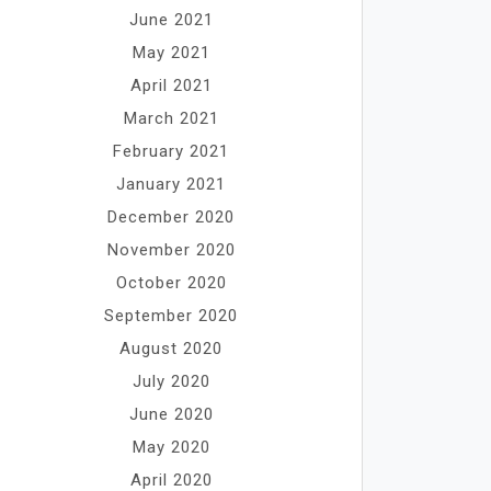
June 2021
May 2021
April 2021
March 2021
February 2021
January 2021
December 2020
November 2020
October 2020
September 2020
August 2020
July 2020
June 2020
May 2020
April 2020