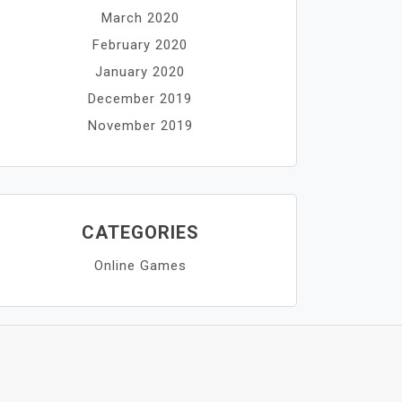
March 2020
February 2020
January 2020
December 2019
November 2019
CATEGORIES
Online Games