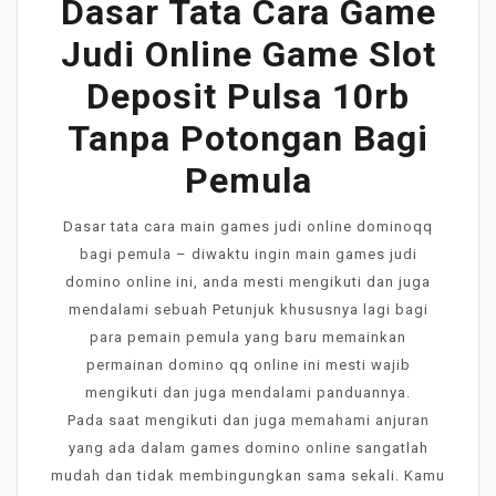
Dasar Tata Cara Game
Judi Online Game Slot
Deposit Pulsa 10rb
Tanpa Potongan Bagi
Pemula
Dasar tata cara main games judi online dominoqq
bagi pemula – diwaktu ingin main games judi
domino online ini, anda mesti mengikuti dan juga
mendalami sebuah Petunjuk khususnya lagi bagi
para pemain pemula yang baru memainkan
permainan domino qq online ini mesti wajib
mengikuti dan juga mendalami panduannya.
Pada saat mengikuti dan juga memahami anjuran
yang ada dalam games domino online sangatlah
mudah dan tidak membingungkan sama sekali. Kamu