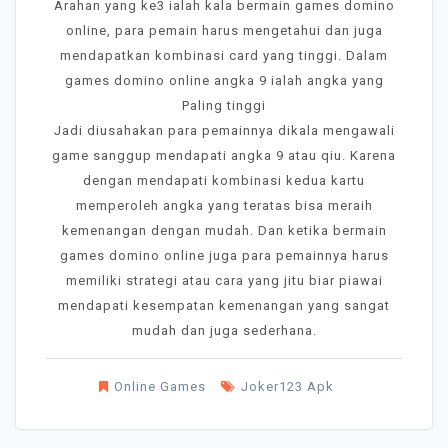
Arahan yang ke3 ialah kala bermain games domino
online, para pemain harus mengetahui dan juga
mendapatkan kombinasi card yang tinggi. Dalam
games domino online angka 9 ialah angka yang
Paling tinggi
Jadi diusahakan para pemainnya dikala mengawali
game sanggup mendapati angka 9 atau qiu. Karena
dengan mendapati kombinasi kedua kartu
memperoleh angka yang teratas bisa meraih
kemenangan dengan mudah. Dan ketika bermain
games domino online juga para pemainnya harus
memiliki strategi atau cara yang jitu biar piawai
mendapati kesempatan kemenangan yang sangat
mudah dan juga sederhana.
Online Games
Joker123 Apk