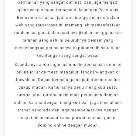
permainan yang sangat diminati dan juga menjadi
game yang sangat ternama di kalangan Penduduk
Bermain permainan judi domino qq online didalam
web yang terpercaya ini memang lah memanfaatkan
taruhan uang asli, dan pastinya jikalau menggunakan
taruhan uang asli ini seluruhnya pemain yang
memenangkan permainanya dapat meraih satu buah
keuntungan yang sangat besar.
Seandainya anda ingin main-main permainan domino
online ini anda mesti mengikuti langkah-langkah di
bawah ini. Dalam bermain game judi domino online
cukup mudah. Kamu hanya perlu mengikuti suatu
tutorial atau tutorial main-main permainan domino
online, karena dengan mengikuti dan juga memahami
arahan yang ada dan juga mempelajarinya dengan
cepat ini membuat kamu piawai bermain game
domino online dengan mudah.