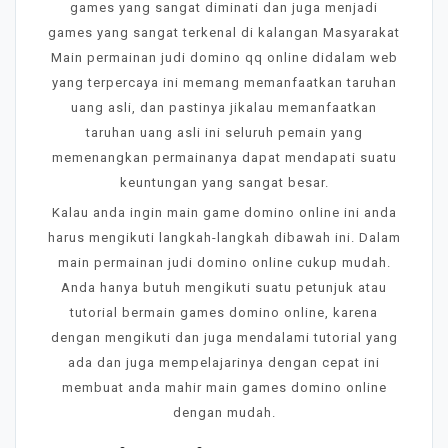
games yang sangat diminati dan juga menjadi
games yang sangat terkenal di kalangan Masyarakat
Main permainan judi domino qq online didalam web
yang terpercaya ini memang memanfaatkan taruhan
uang asli, dan pastinya jikalau memanfaatkan
taruhan uang asli ini seluruh pemain yang
memenangkan permainanya dapat mendapati suatu
keuntungan yang sangat besar.
Kalau anda ingin main game domino online ini anda
harus mengikuti langkah-langkah dibawah ini. Dalam
main permainan judi domino online cukup mudah.
Anda hanya butuh mengikuti suatu petunjuk atau
tutorial bermain games domino online, karena
dengan mengikuti dan juga mendalami tutorial yang
ada dan juga mempelajarinya dengan cepat ini
membuat anda mahir main games domino online
dengan mudah.