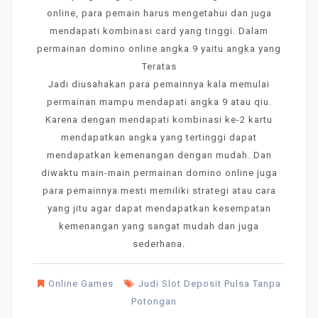
online, para pemain harus mengetahui dan juga
mendapati kombinasi card yang tinggi. Dalam
permainan domino online angka 9 yaitu angka yang
Teratas
Jadi diusahakan para pemainnya kala memulai
permainan mampu mendapati angka 9 atau qiu.
Karena dengan mendapati kombinasi ke-2 kartu
mendapatkan angka yang tertinggi dapat
mendapatkan kemenangan dengan mudah. Dan
diwaktu main-main permainan domino online juga
para pemainnya mesti memiliki strategi atau cara
yang jitu agar dapat mendapatkan kesempatan
kemenangan yang sangat mudah dan juga
sederhana.
Online Games
Judi Slot Deposit Pulsa Tanpa
Potongan