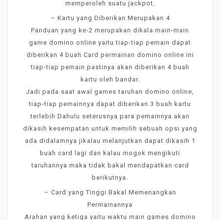
memperoleh suatu jackpot.
– Kartu yang Diberikan Merupakan 4
Panduan yang ke-2 merupakan dikala main-main
game domino online yaitu tiap-tiap pemain dapat
diberikan 4 buah Card permainan domino online ini
tiap-tiap pemain pastinya akan diberikan 4 buah
kartu oleh bandar.
Jadi pada saat awal games taruhan domino online,
tiap-tiap pemainnya dapat diberikan 3 buah kartu
terlebih Dahulu seterusnya para pemainnya akan
dikasih kesempatan untuk memilih sebuah opsi yang
ada didalamnya jikalau melanjutkan dapat dikasih 1
buah card lagi dan kalau mogok mengikuti
taruhannya maka tidak bakal mendapatkan card
berikutnya.
– Card yang Tinggi Bakal Memenangkan
Permainannya
Arahan yang ketiga yaitu waktu main games domino