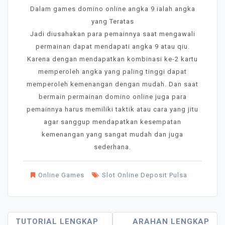
Dalam games domino online angka 9 ialah angka
yang Teratas
Jadi diusahakan para pemainnya saat mengawali
permainan dapat mendapati angka 9 atau qiu.
Karena dengan mendapatkan kombinasi ke-2 kartu
memperoleh angka yang paling tinggi dapat
memperoleh kemenangan dengan mudah. Dan saat
bermain permainan domino online juga para
pemainnya harus memiliki taktik atau cara yang jitu
agar sanggup mendapatkan kesempatan
kemenangan yang sangat mudah dan juga
sederhana.
Online Games
Slot Online Deposit Pulsa
Post
TUTORIAL LENGKAP
ARAHAN LENGKAP