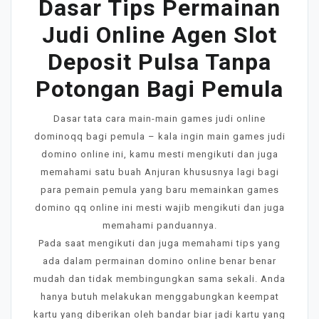
Dasar Tips Permainan
Judi Online Agen Slot
Deposit Pulsa Tanpa
Potongan Bagi Pemula
Dasar tata cara main-main games judi online
dominoqq bagi pemula – kala ingin main games judi
domino online ini, kamu mesti mengikuti dan juga
memahami satu buah Anjuran khususnya lagi bagi
para pemain pemula yang baru memainkan games
domino qq online ini mesti wajib mengikuti dan juga
memahami panduannya.
Pada saat mengikuti dan juga memahami tips yang
ada dalam permainan domino online benar benar
mudah dan tidak membingungkan sama sekali. Anda
hanya butuh melakukan menggabungkan keempat
kartu yang diberikan oleh bandar biar jadi kartu yang