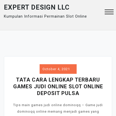
Skip
EXPERT DESIGN LLC
to
Kumpulan Informasi Permainan Slot Online
content
Close
Menu
October 4, 2021
TATA CARA LENGKAP TERBARU
GAMES JUDI ONLINE SLOT ONLINE
DEPOSIT PULSA
Tips main games judi online dominoqq – Game judi
dominoqq online memang menjadi games yang