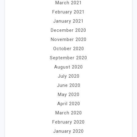
March 2021
February 2021
January 2021
December 2020
November 2020
October 2020
September 2020
August 2020
July 2020
June 2020
May 2020
April 2020
March 2020
February 2020
January 2020