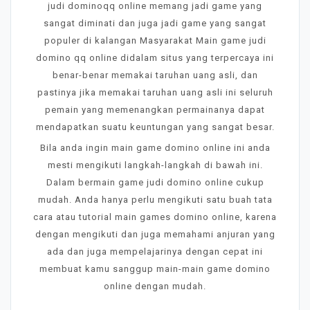
judi dominoqq online memang jadi game yang
sangat diminati dan juga jadi game yang sangat
populer di kalangan Masyarakat Main game judi
domino qq online didalam situs yang terpercaya ini
benar-benar memakai taruhan uang asli, dan
pastinya jika memakai taruhan uang asli ini seluruh
pemain yang memenangkan permainanya dapat
mendapatkan suatu keuntungan yang sangat besar.
Bila anda ingin main game domino online ini anda
mesti mengikuti langkah-langkah di bawah ini.
Dalam bermain game judi domino online cukup
mudah. Anda hanya perlu mengikuti satu buah tata
cara atau tutorial main games domino online, karena
dengan mengikuti dan juga memahami anjuran yang
ada dan juga mempelajarinya dengan cepat ini
membuat kamu sanggup main-main game domino
online dengan mudah.