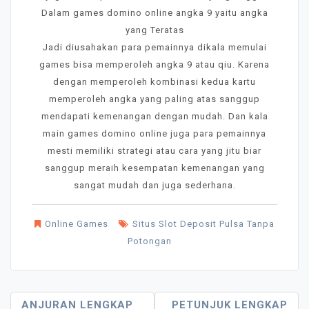
Dalam games domino online angka 9 yaitu angka
yang Teratas
Jadi diusahakan para pemainnya dikala memulai
games bisa memperoleh angka 9 atau qiu. Karena
dengan memperoleh kombinasi kedua kartu
memperoleh angka yang paling atas sanggup
mendapati kemenangan dengan mudah. Dan kala
main games domino online juga para pemainnya
mesti memiliki strategi atau cara yang jitu biar
sanggup meraih kesempatan kemenangan yang
sangat mudah dan juga sederhana.
Online Games
Situs Slot Deposit Pulsa Tanpa
Potongan
Post
ANJURAN LENGKAP
PETUNJUK LENGKAP