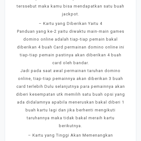
terssebut maka kamu bisa mendapatkan satu buah
jackpot.
– Kartu yang Diberikan Yaitu 4
Panduan yang ke-2 yaitu diwaktu main-main games
domino online adalah tiap-tiap pemain bakal
diberikan 4 buah Card permainan domino online ini
tiap-tiap pemain pastinya akan diberikan 4 buah
card oleh bandar.
Jadi pada saat awal permainan taruhan domino
online, tiap-tiap pemainnya akan diberikan 3 buah
card terlebih Dulu selanjutnya para pemainnya akan
diberi kesempatan utk memilih satu buah opsi yang
ada didalamnya apabila meneruskan bakal diberi 1
buah kartu lagi dan jika berhenti mengikuti
taruhannya maka tidak bakal meraih kartu
berikutnya.
– Kartu yang Tinggi Akan Memenangkan