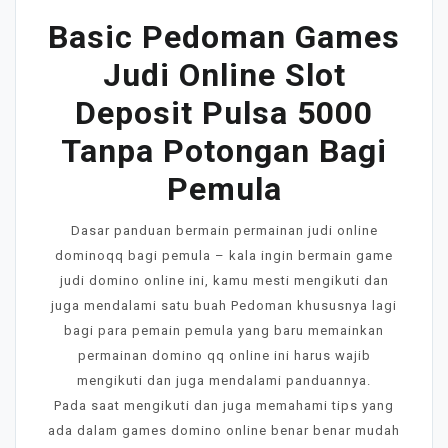
Basic Pedoman Games
Judi Online Slot
Deposit Pulsa 5000
Tanpa Potongan Bagi
Pemula
Dasar panduan bermain permainan judi online
dominoqq bagi pemula – kala ingin bermain game
judi domino online ini, kamu mesti mengikuti dan
juga mendalami satu buah Pedoman khususnya lagi
bagi para pemain pemula yang baru memainkan
permainan domino qq online ini harus wajib
mengikuti dan juga mendalami panduannya.
Pada saat mengikuti dan juga memahami tips yang
ada dalam games domino online benar benar mudah