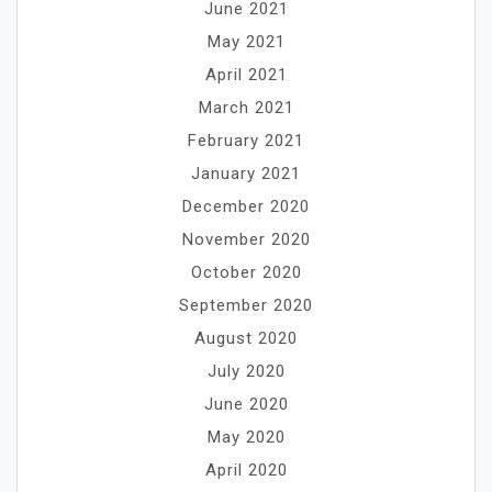
June 2021
May 2021
April 2021
March 2021
February 2021
January 2021
December 2020
November 2020
October 2020
September 2020
August 2020
July 2020
June 2020
May 2020
April 2020