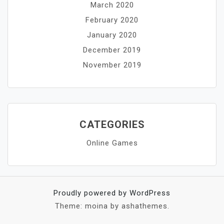
March 2020
February 2020
January 2020
December 2019
November 2019
CATEGORIES
Online Games
Proudly powered by WordPress
Theme: moina by ashathemes.