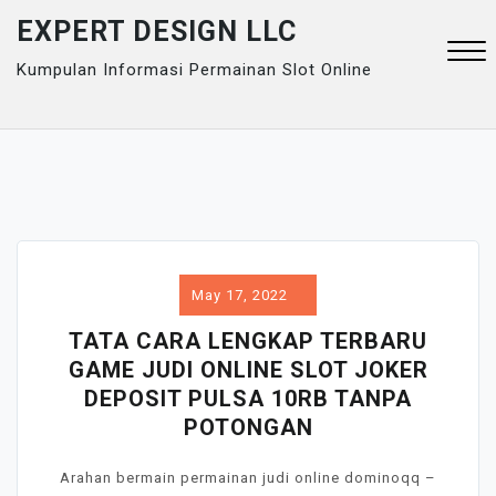
Skip
EXPERT DESIGN LLC
to
Kumpulan Informasi Permainan Slot Online
content
Close
Menu
May 17, 2022
TATA CARA LENGKAP TERBARU
GAME JUDI ONLINE SLOT JOKER
DEPOSIT PULSA 10RB TANPA
POTONGAN
Arahan bermain permainan judi online dominoqq –