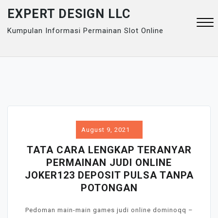
Skip
EXPERT DESIGN LLC
to
Kumpulan Informasi Permainan Slot Online
content
Close
Menu
August 9, 2021
TATA CARA LENGKAP TERANYAR
PERMAINAN JUDI ONLINE
JOKER123 DEPOSIT PULSA TANPA
POTONGAN
Pedoman main-main games judi online dominoqq –