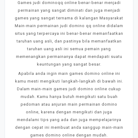
Games judi dominoqq online benar-benar menjadi
permainan yang sangat diminati dan juga menjadi
games yang sangat ternama di kalangan Masyarakat
Main-main permainan judi domino qq online didalam
situs yang terpercaya ini benar-benar memanfaatkan
taruhan uang asli, dan pastinya bila memanfaatkan
taruhan uang asli ini semua pemain yang
memenangkan permainanya dapat mendapati suatu
keuntungan yang sangat besar.
Apabila anda ingin main games domino online ini
kamu mesti mengikuti langkah-langkah di bawah ini.
Dalam main-main games judi domino online cukup
mudah. Kamu hanya butuh mengikuti satu buah
pedoman atau anjuran main permainan domino
online, karena dengan mengikuti dan juga
mendalami tips yang ada dan juga mempelajarinya
dengan cepat ini membuat anda sanggup main-main
games domino online dengan mudah.