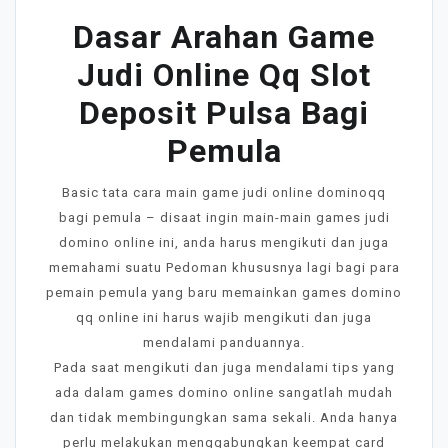
Dasar Arahan Game
Judi Online Qq Slot
Deposit Pulsa Bagi
Pemula
Basic tata cara main game judi online dominoqq
bagi pemula – disaat ingin main-main games judi
domino online ini, anda harus mengikuti dan juga
memahami suatu Pedoman khususnya lagi bagi para
pemain pemula yang baru memainkan games domino
qq online ini harus wajib mengikuti dan juga
mendalami panduannya.
Pada saat mengikuti dan juga mendalami tips yang
ada dalam games domino online sangatlah mudah
dan tidak membingungkan sama sekali. Anda hanya
perlu melakukan menggabungkan keempat card