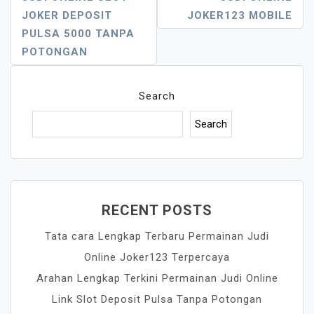
JOKER DEPOSIT
JOKER123 MOBILE
PULSA 5000 TANPA
POTONGAN
Search
Search
RECENT POSTS
Tata cara Lengkap Terbaru Permainan Judi
Online Joker123 Terpercaya
Arahan Lengkap Terkini Permainan Judi Online
Link Slot Deposit Pulsa Tanpa Potongan