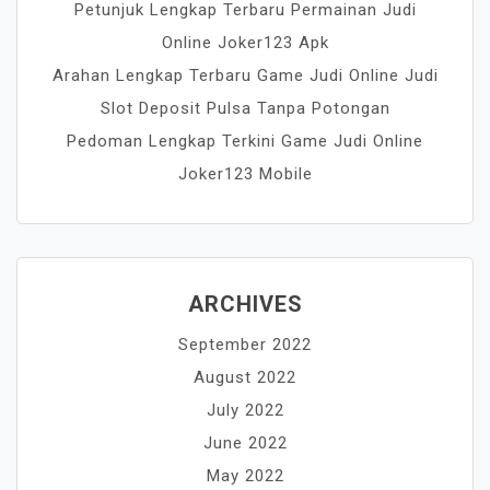
Petunjuk Lengkap Terbaru Permainan Judi
Online Joker123 Apk
Arahan Lengkap Terbaru Game Judi Online Judi
Slot Deposit Pulsa Tanpa Potongan
Pedoman Lengkap Terkini Game Judi Online
Joker123 Mobile
ARCHIVES
September 2022
August 2022
July 2022
June 2022
May 2022