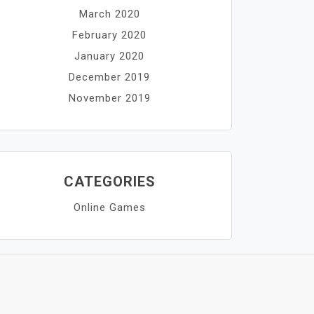
March 2020
February 2020
January 2020
December 2019
November 2019
CATEGORIES
Online Games