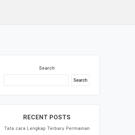
Search
Search
RECENT POSTS
Tata cara Lengkap Terbaru Permainan