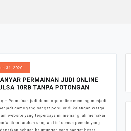
ch 31, 2020
ANYAR PERMAINAN JUDI ONLINE
PULSA 10RB TANPA POTONGAN
oqq – Permainan judi dominoqq online memang menjadi
menjadi game yang sangat populer di kalangan Warga
alam website yang terpercaya ini memang lah memakai
manfaatkan taruhan uang asli ini semua pemain yang
apatkan sebuah keuntungan yang sangat besar.