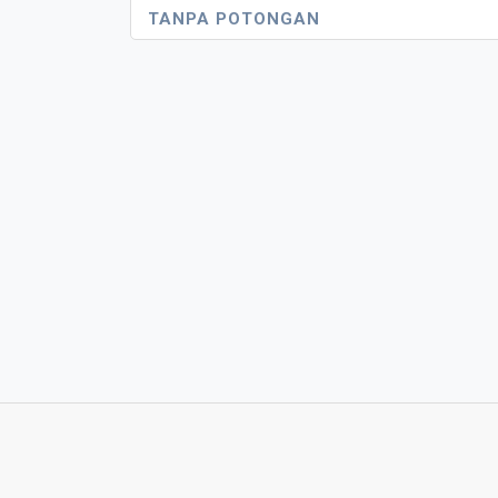
Navigation
TANPA POTONGAN