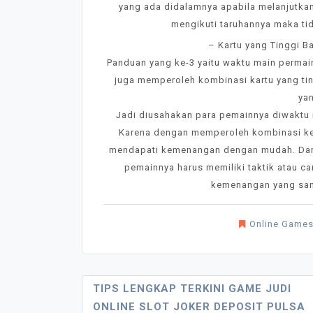
yang ada didalamnya apabila melanjutkan
mengikuti taruhannya maka ti
– Kartu yang Tinggi 
Panduan yang ke-3 yaitu waktu main permai
juga memperoleh kombinasi kartu yang ti
yan
Jadi diusahakan para pemainnya diwaktu
Karena dengan memperoleh kombinasi ke
mendapati kemenangan dengan mudah. Dan 
pemainnya harus memiliki taktik atau c
kemenangan yang san
Online Game
Post
TIPS LENGKAP TERKINI GAME JUDI
ONLINE SLOT JOKER DEPOSIT PULSA