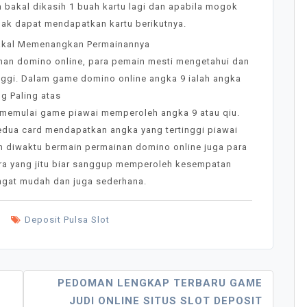
 bakal dikasih 1 buah kartu lagi dan apabila mogok
dak dapat mendapatkan kartu berikutnya.
Bakal Memenangkan Permainannya
nan domino online, para pemain mesti mengetahui dan
nggi. Dalam game domino online angka 9 ialah angka
g Paling atas
 memulai game piawai memperoleh angka 9 atau qiu.
dua card mendapatkan angka yang tertinggi piawai
diwaktu bermain permainan domino online juga para
ara yang jitu biar sanggup memperoleh kesempatan
gat mudah dan juga sederhana.
s
Deposit Pulsa Slot
PEDOMAN LENGKAP TERBARU GAME
JUDI ONLINE SITUS SLOT DEPOSIT