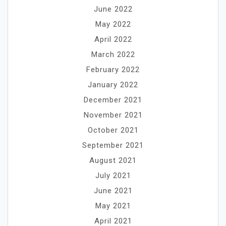
June 2022
May 2022
April 2022
March 2022
February 2022
January 2022
December 2021
November 2021
October 2021
September 2021
August 2021
July 2021
June 2021
May 2021
April 2021