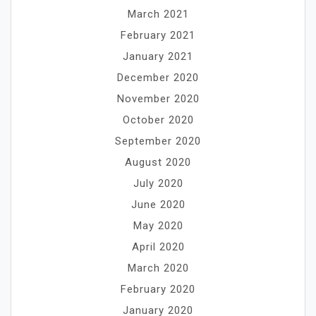
March 2021
February 2021
January 2021
December 2020
November 2020
October 2020
September 2020
August 2020
July 2020
June 2020
May 2020
April 2020
March 2020
February 2020
January 2020