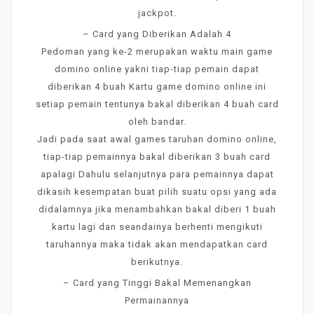
jackpot.
– Card yang Diberikan Adalah 4
Pedoman yang ke-2 merupakan waktu main game
domino online yakni tiap-tiap pemain dapat
diberikan 4 buah Kartu game domino online ini
setiap pemain tentunya bakal diberikan 4 buah card
oleh bandar.
Jadi pada saat awal games taruhan domino online,
tiap-tiap pemainnya bakal diberikan 3 buah card
apalagi Dahulu selanjutnya para pemainnya dapat
dikasih kesempatan buat pilih suatu opsi yang ada
didalamnya jika menambahkan bakal diberi 1 buah
kartu lagi dan seandainya berhenti mengikuti
taruhannya maka tidak akan mendapatkan card
berikutnya.
– Card yang Tinggi Bakal Memenangkan
Permainannya