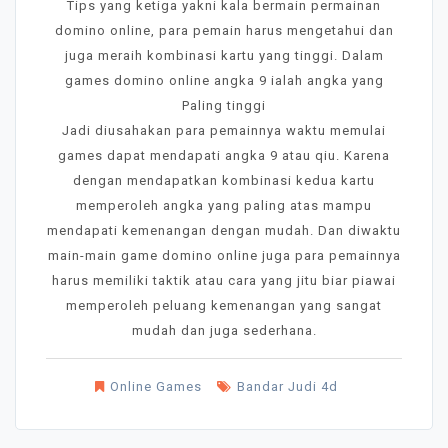
Tips yang ketiga yakni kala bermain permainan
domino online, para pemain harus mengetahui dan
juga meraih kombinasi kartu yang tinggi. Dalam
games domino online angka 9 ialah angka yang
Paling tinggi
Jadi diusahakan para pemainnya waktu memulai
games dapat mendapati angka 9 atau qiu. Karena
dengan mendapatkan kombinasi kedua kartu
memperoleh angka yang paling atas mampu
mendapati kemenangan dengan mudah. Dan diwaktu
main-main game domino online juga para pemainnya
harus memiliki taktik atau cara yang jitu biar piawai
memperoleh peluang kemenangan yang sangat
mudah dan juga sederhana.
Online Games
Bandar Judi 4d