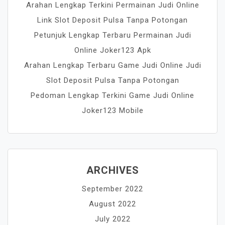
Arahan Lengkap Terkini Permainan Judi Online
Link Slot Deposit Pulsa Tanpa Potongan
Petunjuk Lengkap Terbaru Permainan Judi
Online Joker123 Apk
Arahan Lengkap Terbaru Game Judi Online Judi
Slot Deposit Pulsa Tanpa Potongan
Pedoman Lengkap Terkini Game Judi Online
Joker123 Mobile
ARCHIVES
September 2022
August 2022
July 2022