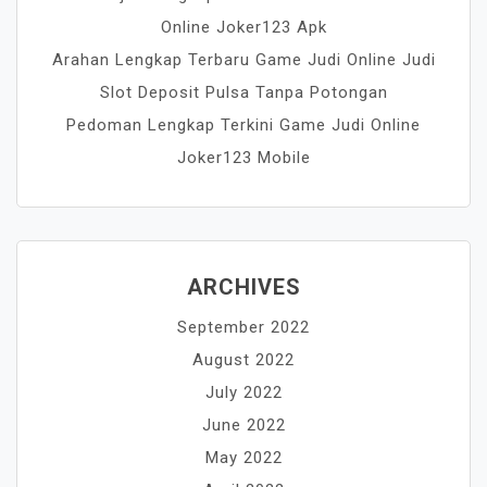
Online Joker123 Apk
Arahan Lengkap Terbaru Game Judi Online Judi
Slot Deposit Pulsa Tanpa Potongan
Pedoman Lengkap Terkini Game Judi Online
Joker123 Mobile
ARCHIVES
September 2022
August 2022
July 2022
June 2022
May 2022