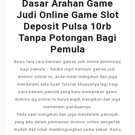
Dasar Arahan Game
Judi Online Game Slot
Deposit Pulsa 10rb
Tanpa Potongan Bagi
Pemula
Basic tata cara bermain games judi online dominoqq
bagi pemula – ketika ingin bermain games judi
domino online ini, anda mesti mengikuti dan juga
mendalami satu buah Tutorial khususnya lagi bagi
para pemain pemula yang baru memainkan game
domino qq online ini harus wajib mengikuti dan juga
memahami panduannya.
Pada saat mengikuti dan juga mendalami petunjuk
yang ada dalam permainan domino online sangatlah
mudah dan tidak membingungkan sama sekali. Kamu