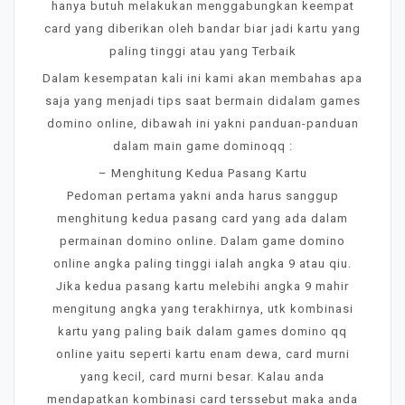
hanya butuh melakukan menggabungkan keempat
card yang diberikan oleh bandar biar jadi kartu yang
paling tinggi atau yang Terbaik
Dalam kesempatan kali ini kami akan membahas apa
saja yang menjadi tips saat bermain didalam games
domino online, dibawah ini yakni panduan-panduan
dalam main game dominoqq :
– Menghitung Kedua Pasang Kartu
Pedoman pertama yakni anda harus sanggup
menghitung kedua pasang card yang ada dalam
permainan domino online. Dalam game domino
online angka paling tinggi ialah angka 9 atau qiu.
Jika kedua pasang kartu melebihi angka 9 mahir
mengitung angka yang terakhirnya, utk kombinasi
kartu yang paling baik dalam games domino qq
online yaitu seperti kartu enam dewa, card murni
yang kecil, card murni besar. Kalau anda
mendapatkan kombinasi card terssebut maka anda