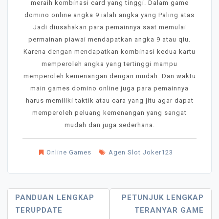
meraih kombinasi card yang tinggi. Dalam game
domino online angka 9 ialah angka yang Paling atas
Jadi diusahakan para pemainnya saat memulai
permainan piawai mendapatkan angka 9 atau qiu.
Karena dengan mendapatkan kombinasi kedua kartu
memperoleh angka yang tertinggi mampu
memperoleh kemenangan dengan mudah. Dan waktu
main games domino online juga para pemainnya
harus memiliki taktik atau cara yang jitu agar dapat
memperoleh peluang kemenangan yang sangat
mudah dan juga sederhana.
Online Games
Agen Slot Joker123
Post
PANDUAN LENGKAP
PETUNJUK LENGKAP
TERUPDATE
TERANYAR GAME
Navigation