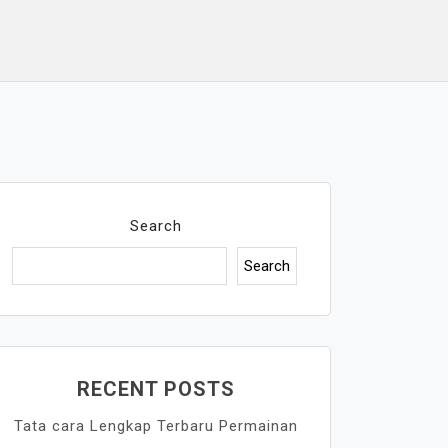
Search
Search
RECENT POSTS
Tata cara Lengkap Terbaru Permainan