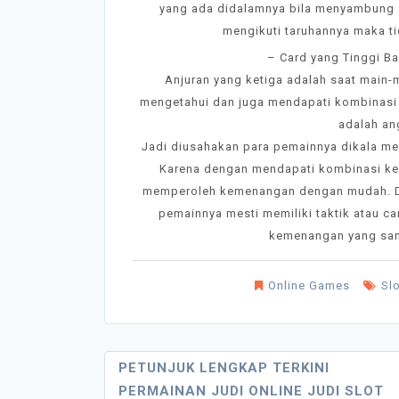
yang ada didalamnya bila menyambung ak
mengikuti taruhannya maka ti
– Card yang Tinggi 
Anjuran yang ketiga adalah saat main-
mengetahui dan juga mendapati kombinasi 
adalah an
Jadi diusahakan para pemainnya dikala me
Karena dengan mendapati kombinasi ke
memperoleh kemenangan dengan mudah. Da
pemainnya mesti memiliki taktik atau c
kemenangan yang san
Online Games
Sl
Post
PETUNJUK LENGKAP TERKINI
PERMAINAN JUDI ONLINE JUDI SLOT