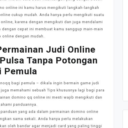
o online ini kamu harus mengikuti langkah-langkah
online cukup mudah. Anda hanya perlu mengikuti suatu
 online, karena dengan mengikuti dan juga mendalami
ya dengan cepat ini membuat kamu sanggup main-main
 online dengan mudah.
Permainan Judi Online
t Pulsa Tanpa Potongan
i Pemula
inoqq bagi pemula – dikala ingin bermain game judi
n juga memahami sebuah Tips khususnya lagi bagi para
nan domino qq online ini mesti wajib mengikuti dan
ahami panduannya.
 panduan yang ada dalam permainan domino online
ngkan sama sekali. Anda hanya perlu melakukan
n oleh bandar agar menjadi card yang paling tinggi