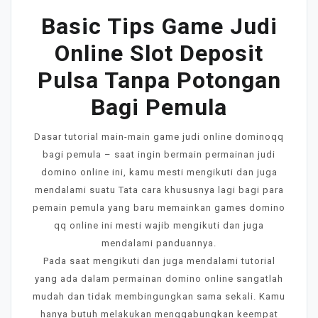
Basic Tips Game Judi
Online Slot Deposit
Pulsa Tanpa Potongan
Bagi Pemula
Dasar tutorial main-main game judi online dominoqq
bagi pemula – saat ingin bermain permainan judi
domino online ini, kamu mesti mengikuti dan juga
mendalami suatu Tata cara khususnya lagi bagi para
pemain pemula yang baru memainkan games domino
qq online ini mesti wajib mengikuti dan juga
mendalami panduannya.
Pada saat mengikuti dan juga mendalami tutorial
yang ada dalam permainan domino online sangatlah
mudah dan tidak membingungkan sama sekali. Kamu
hanya butuh melakukan menggabungkan keempat