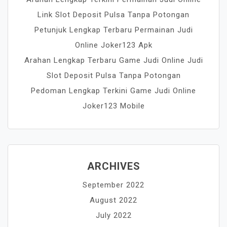
Link Slot Deposit Pulsa Tanpa Potongan
Petunjuk Lengkap Terbaru Permainan Judi
Online Joker123 Apk
Arahan Lengkap Terbaru Game Judi Online Judi
Slot Deposit Pulsa Tanpa Potongan
Pedoman Lengkap Terkini Game Judi Online
Joker123 Mobile
ARCHIVES
September 2022
August 2022
July 2022