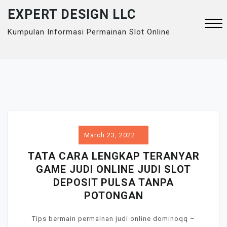
Skip
EXPERT DESIGN LLC
to
Kumpulan Informasi Permainan Slot Online
content
Close
Menu
March 23, 2022
TATA CARA LENGKAP TERANYAR
GAME JUDI ONLINE JUDI SLOT
DEPOSIT PULSA TANPA
POTONGAN
Tips bermain permainan judi online dominoqq –