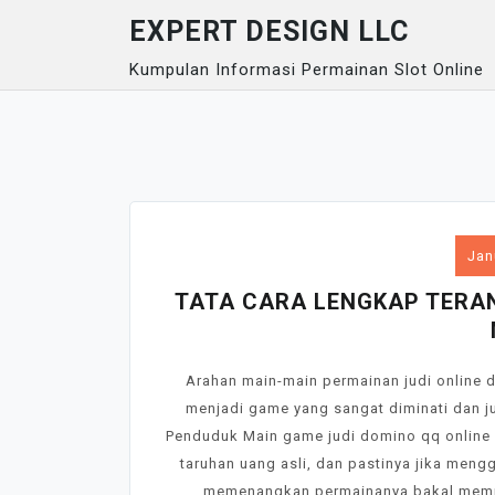
Skip
EXPERT DESIGN LLC
to
Kumpulan Informasi Permainan Slot Online
content
Jan
TATA CARA LENGKAP TERAN
Arahan main-main permainan judi online
menjadi game yang sangat diminati dan ju
Penduduk Main game judi domino qq online
taruhan uang asli, dan pastinya jika meng
memenangkan permainanya bakal mempe