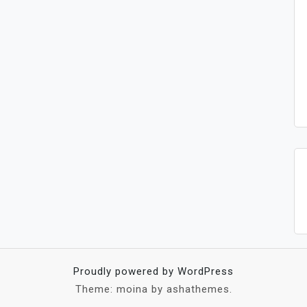
Proudly powered by WordPress
Theme: moina by ashathemes.