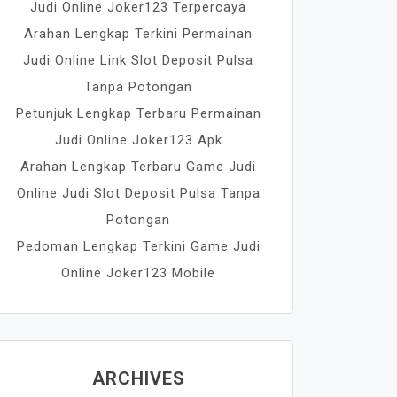
Judi Online Joker123 Terpercaya
Arahan Lengkap Terkini Permainan
Judi Online Link Slot Deposit Pulsa
Tanpa Potongan
Petunjuk Lengkap Terbaru Permainan
Judi Online Joker123 Apk
Arahan Lengkap Terbaru Game Judi
Online Judi Slot Deposit Pulsa Tanpa
Potongan
Pedoman Lengkap Terkini Game Judi
Online Joker123 Mobile
ARCHIVES