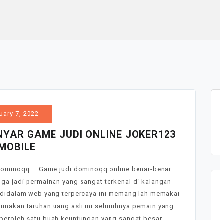
uary 7, 2022
YAR GAME JUDI ONLINE JOKER123
MOBILE
 dominoqq – Game judi dominoqq online benar-benar
ga jadi permainan yang sangat terkenal di kalangan
 didalam web yang terpercaya ini memang lah memakai
gunakan taruhan uang asli ini seluruhnya pemain yang
roleh satu buah keuntungan yang sangat besar.