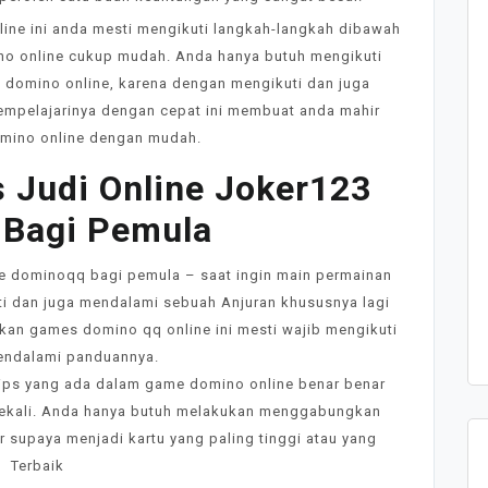
ine ini anda mesti mengikuti langkah-langkah dibawah
ino online cukup mudah. Anda hanya butuh mengikuti
 domino online, karena dengan mengikuti dan juga
mpelajarinya dengan cepat ini membuat anda mahir
mino online dengan mudah.
 Judi Online Joker123
 Bagi Pemula
ne dominoqq bagi pemula – saat ingin main permainan
uti dan juga mendalami sebuah Anjuran khususnya lagi
an games domino qq online ini mesti wajib mengikuti
endalami panduannya.
tips yang ada dalam game domino online benar benar
kali. Anda hanya butuh melakukan menggabungkan
 supaya menjadi kartu yang paling tinggi atau yang
Terbaik