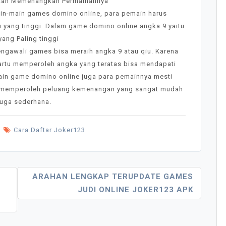
Akan Memenangkan Permainannya
in-main games domino online, para pemain harus
 yang tinggi. Dalam game domino online angka 9 yaitu
ang Paling tinggi
ngawali games bisa meraih angka 9 atau qiu. Karena
rtu memperoleh angka yang teratas bisa mendapati
in game domino online juga para pemainnya mesti
bisa memperoleh peluang kemenangan yang sangat mudah
juga sederhana.
Cara Daftar Joker123
ARAHAN LENGKAP TERUPDATE GAMES
JUDI ONLINE JOKER123 APK