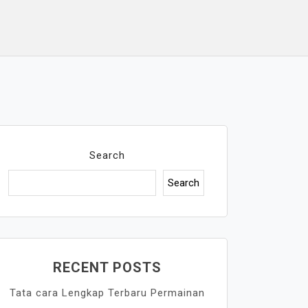
Search
Search
RECENT POSTS
Tata cara Lengkap Terbaru Permainan