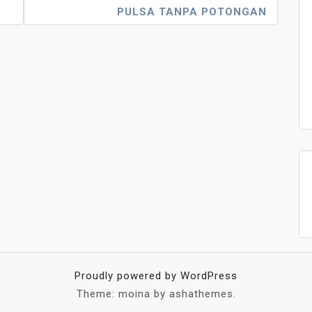
PULSA TANPA POTONGAN
Proudly powered by WordPress
Theme: moina by ashathemes.