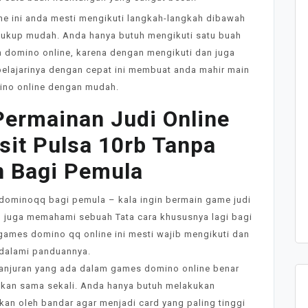
ne ini anda mesti mengikuti langkah-langkah dibawah
 cukup mudah. Anda hanya butuh mengikuti satu buah
 domino online, karena dengan mengikuti dan juga
lajarinya dengan cepat ini membuat anda mahir main
ino online dengan mudah.
ermainan Judi Online
sit Pulsa 10rb Tanpa
 Bagi Pemula
 dominoqq bagi pemula – kala ingin bermain game judi
n juga memahami sebuah Tata cara khususnya lagi bagi
ames domino qq online ini mesti wajib mengikuti dan
dalami panduannya.
anjuran yang ada dalam games domino online benar
kan sama sekali. Anda hanya butuh melakukan
n oleh bandar agar menjadi card yang paling tinggi