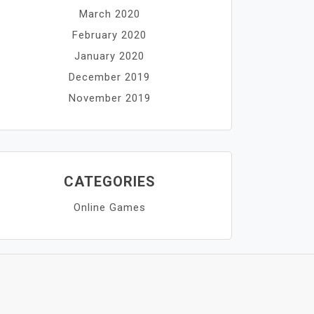
March 2020
February 2020
January 2020
December 2019
November 2019
CATEGORIES
Online Games