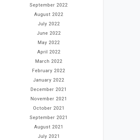
September 2022
August 2022
July 2022
June 2022
May 2022
April 2022
March 2022
February 2022
January 2022
December 2021
November 2021
October 2021
September 2021
August 2021
July 2021