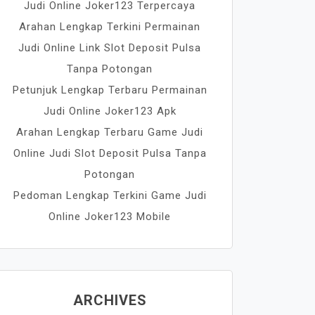
Judi Online Joker123 Terpercaya
Arahan Lengkap Terkini Permainan
Judi Online Link Slot Deposit Pulsa
Tanpa Potongan
Petunjuk Lengkap Terbaru Permainan
Judi Online Joker123 Apk
Arahan Lengkap Terbaru Game Judi
Online Judi Slot Deposit Pulsa Tanpa
Potongan
Pedoman Lengkap Terkini Game Judi
Online Joker123 Mobile
ARCHIVES