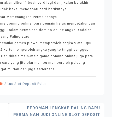
akan diberi 1 buah card lagi dan jikalau berakhir
idak bakal mendapati card berikutnya.
Dapat Memenangkan Permainannya
game domino online, para pemain harus mengetahui dan
ggi. Dalam permainan domino online angka 9 adalah
yang Paling atas
memulai games piawai memperoleh angka 9 atau qiu.
2 kartu memperoleh angka yang tertinggi sanggup
an dikala main-main game domino online juga para
au cara yang jitu biar mampu memperoleh peluang
gat mudah dan juga sederhana.
Situs Slot Deposit Pulsa
PEDOMAN LENGKAP PALING BARU
PERMAINAN JUDI ONLINE SLOT DEPOSIT