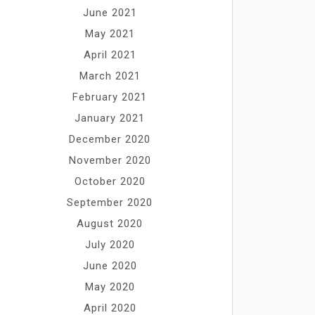
June 2021
May 2021
April 2021
March 2021
February 2021
January 2021
December 2020
November 2020
October 2020
September 2020
August 2020
July 2020
June 2020
May 2020
April 2020