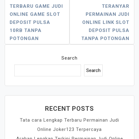
TERBARU GAME JUDI
TERANYAR
Navigation
ONLINE GAME SLOT
PERMAINAN JUDI
DEPOSIT PULSA
ONLINE LINK SLOT
10RB TANPA
DEPOSIT PULSA
POTONGAN
TANPA POTONGAN
Search
Search
RECENT POSTS
Tata cara Lengkap Terbaru Permainan Judi
Online Joker123 Terpercaya
Arahan Lengkap Terkini Permainan Judi Online