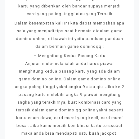
kartu yang diberikan oleh bandar supaya menjadi
card yang paling tinggi atau yang Terbaik
Dalam kesempatan kali ini kita dapat membahas apa
saja yang menjadi tips saat bermain didalam game
domino online, di bawah ini yaitu panduan-panduan
dalam bermain game dominoqq :
– Menghitung Kedua Pasang Kartu
Anjuran mula-mula ialah anda harus piawai
menghitung kedua pasang kartu yang ada dalam
game domino online. Dalam game domino online
angka paling tinggi yakni angka 9 atau qiu. Jika ke-2
pasang kartu melebihi angka 9 piawai mengitung
angka yang terakhirnya, buat kombinasi card yang
terbaik dalam game domino qq online yakni seperti
kartu enam dewa, card murni yang kecil, card murni
besar. Jika kamu meraih kombinasi kartu terssebut
maka anda bisa mendapati satu buah jackpot.