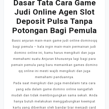
Dasar Tata Cara Game
Judi Online Agen Slot
Deposit Pulsa Tanpa
Potongan Bagi Pemula
Basic anjuran main-main game judi online dominoqq
bagi pemula – kala ingin main-main permainan judi
domino online ini, kamu harus mengikuti dan juga
memahami suatu Anjuran khususnya lagi bagi para
pemain pemula yang baru memainkan games domino
qq online ini mesti wajib mengikuti dan juga
memahami panduannya.
Pada saat mengikuti dan juga mendalami tata cara
yang ada dalam game domino online sangatlah
mudah dan tidak membingungkan sama sekali. Anda
hanya butuh melakukan menggabungkan keempat
kartu yang diberikan oleh bandar biar menjadi card