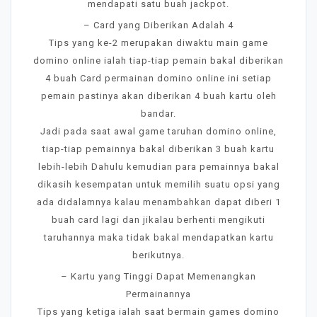
mendapati satu buah jackpot.
– Card yang Diberikan Adalah 4
Tips yang ke-2 merupakan diwaktu main game
domino online ialah tiap-tiap pemain bakal diberikan
4 buah Card permainan domino online ini setiap
pemain pastinya akan diberikan 4 buah kartu oleh
bandar.
Jadi pada saat awal game taruhan domino online,
tiap-tiap pemainnya bakal diberikan 3 buah kartu
lebih-lebih Dahulu kemudian para pemainnya bakal
dikasih kesempatan untuk memilih suatu opsi yang
ada didalamnya kalau menambahkan dapat diberi 1
buah card lagi dan jikalau berhenti mengikuti
taruhannya maka tidak bakal mendapatkan kartu
berikutnya.
– Kartu yang Tinggi Dapat Memenangkan
Permainannya
Tips yang ketiga ialah saat bermain games domino