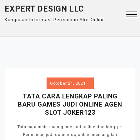
Skip
EXPERT DESIGN LLC
to
Kumpulan Informasi Permainan Slot Online
content
Close
Menu
October 21, 2021
TATA CARA LENGKAP PALING
BARU GAMES JUDI ONLINE AGEN
SLOT JOKER123
Tata cara main-main game judi online dominoqq –
Permainan judi dominoqq online memang lah