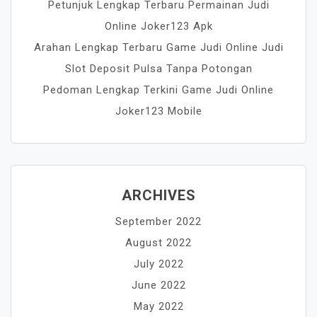
Petunjuk Lengkap Terbaru Permainan Judi
Online Joker123 Apk
Arahan Lengkap Terbaru Game Judi Online Judi
Slot Deposit Pulsa Tanpa Potongan
Pedoman Lengkap Terkini Game Judi Online
Joker123 Mobile
ARCHIVES
September 2022
August 2022
July 2022
June 2022
May 2022