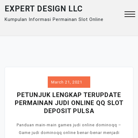
Skip
EXPERT DESIGN LLC
to
Kumpulan Informasi Permainan Slot Online
content
Close
Menu
March 21, 2021
PETUNJUK LENGKAP TERUPDATE
PERMAINAN JUDI ONLINE QQ SLOT
DEPOSIT PULSA
Panduan main-main games judi online dominoqq –
Game judi dominoqq online benar-benar menjadi