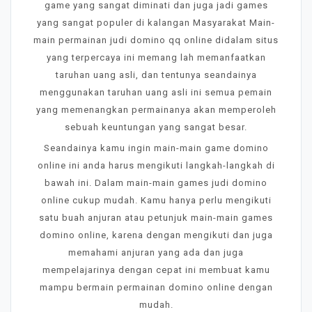
game yang sangat diminati dan juga jadi games
yang sangat populer di kalangan Masyarakat Main-
main permainan judi domino qq online didalam situs
yang terpercaya ini memang lah memanfaatkan
taruhan uang asli, dan tentunya seandainya
menggunakan taruhan uang asli ini semua pemain
yang memenangkan permainanya akan memperoleh
sebuah keuntungan yang sangat besar.
Seandainya kamu ingin main-main game domino
online ini anda harus mengikuti langkah-langkah di
bawah ini. Dalam main-main games judi domino
online cukup mudah. Kamu hanya perlu mengikuti
satu buah anjuran atau petunjuk main-main games
domino online, karena dengan mengikuti dan juga
memahami anjuran yang ada dan juga
mempelajarinya dengan cepat ini membuat kamu
mampu bermain permainan domino online dengan
mudah.