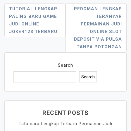
Post
TUTORIAL LENGKAP
PEDOMAN LENGKAP
PALING BARU GAME
TERANYAR
Navigation
JUDI ONLINE
PERMAINAN JUDI
JOKER123 TERBARU
ONLINE SLOT
DEPOSIT VIA PULSA
TANPA POTONGAN
Search
Search
RECENT POSTS
Tata cara Lengkap Terbaru Permainan Judi