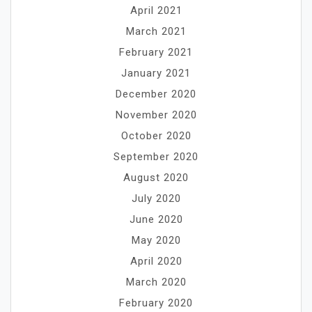
April 2021
March 2021
February 2021
January 2021
December 2020
November 2020
October 2020
September 2020
August 2020
July 2020
June 2020
May 2020
April 2020
March 2020
February 2020