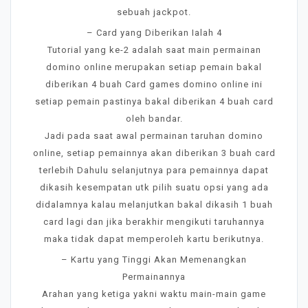
sebuah jackpot.
– Card yang Diberikan Ialah 4
Tutorial yang ke-2 adalah saat main permainan
domino online merupakan setiap pemain bakal
diberikan 4 buah Card games domino online ini
setiap pemain pastinya bakal diberikan 4 buah card
oleh bandar.
Jadi pada saat awal permainan taruhan domino
online, setiap pemainnya akan diberikan 3 buah card
terlebih Dahulu selanjutnya para pemainnya dapat
dikasih kesempatan utk pilih suatu opsi yang ada
didalamnya kalau melanjutkan bakal dikasih 1 buah
card lagi dan jika berakhir mengikuti taruhannya
maka tidak dapat memperoleh kartu berikutnya.
– Kartu yang Tinggi Akan Memenangkan
Permainannya
Arahan yang ketiga yakni waktu main-main game