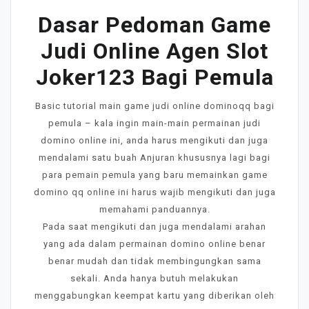
Dasar Pedoman Game
Judi Online Agen Slot
Joker123 Bagi Pemula
Basic tutorial main game judi online dominoqq bagi
pemula – kala ingin main-main permainan judi
domino online ini, anda harus mengikuti dan juga
mendalami satu buah Anjuran khususnya lagi bagi
para pemain pemula yang baru memainkan game
domino qq online ini harus wajib mengikuti dan juga
memahami panduannya.
Pada saat mengikuti dan juga mendalami arahan
yang ada dalam permainan domino online benar
benar mudah dan tidak membingungkan sama
sekali. Anda hanya butuh melakukan
menggabungkan keempat kartu yang diberikan oleh