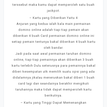
terssebut maka kamu dapat memperoleh satu buah
jackpot.
– Kartu yang Diberikan Yaitu 4
Anjuran yang kedua ialah kala main permainan
domino online adalah tiap-tiap pemain akan
diberikan 4 buah Card permainan domino online ini
setiap pemain tentunya bakal diberikan 4 buah kartu
oleh bandar.
Jadi pada saat awal permainan taruhan domino
online, tiap-tiap pemainnya akan diberikan 3 buah
kartu terlebih Dulu seterusnya para pemainnya bakal
diberi kesempatan utk memilih suatu opsi yang ada
didalamnya jikalau meneruskan bakal diberi 1 buah
card lagi dan seandainya berakhir mengikuti
taruhannya maka tidak dapat memperoleh kartu
berikutnya.
– Kartu yang Tinggi Dapat Memenangkan