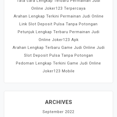
Tata cara Lengkap Terbaru Permainan Judi
Online Joker123 Terpercaya
Arahan Lengkap Terkini Permainan Judi Online
Link Slot Deposit Pulsa Tanpa Potongan
Petunjuk Lengkap Terbaru Permainan Judi
Online Joker123 Apk
Arahan Lengkap Terbaru Game Judi Online Judi
Slot Deposit Pulsa Tanpa Potongan
Pedoman Lengkap Terkini Game Judi Online
Joker123 Mobile
ARCHIVES
September 2022