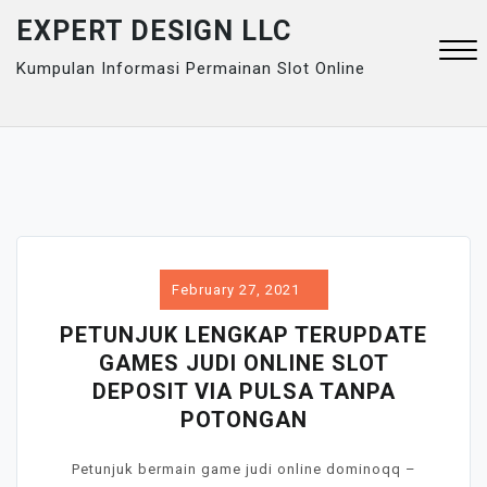
Skip
EXPERT DESIGN LLC
to
Kumpulan Informasi Permainan Slot Online
content
Close
Menu
February 27, 2021
PETUNJUK LENGKAP TERUPDATE
GAMES JUDI ONLINE SLOT
DEPOSIT VIA PULSA TANPA
POTONGAN
Petunjuk bermain game judi online dominoqq –