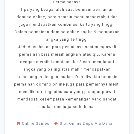
Permainannya
Tips yang ketiga ialah saat bermain permainan
domino online, para pemain mesti mengetahui dan
juga mendapatkan kombinasi kartu yang tinggi.
Dalam permainan domino online angka 9 merupakan
angka yang Tertinggi
Jadi diusahakan para pemainnya saat mengawali
permainan bisa meraih angka 9 atau qiu. Karena
dengan meraih kombinasi ke-2 card mendapati
angka yang paling atas mahir mendapatkan
kemenangan dengan mudah. Dan diwaktu bermain
permainan domino online juga para pemainnya mesti
memiliki strategi atau cara yang jitu agar piawai
mendapati kesempatan kemenangan yang sangat
mudah dan juga sederhana.
Online Games
Slot Online Depo Via Dana