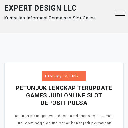
Skip
EXPERT DESIGN LLC
to
Kumpulan Informasi Permainan Slot Online
content
Close
Menu
February 14, 2022
PETUNJUK LENGKAP TERUPDATE
GAMES JUDI ONLINE SLOT
DEPOSIT PULSA
Anjuran main games judi online dominoqq – Games
judi dominoqq online benar-benar jadi permainan