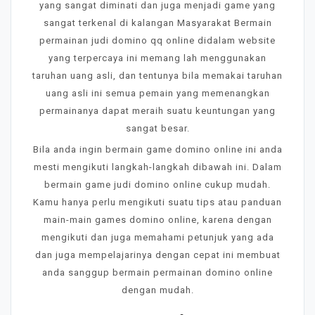
yang sangat diminati dan juga menjadi game yang
sangat terkenal di kalangan Masyarakat Bermain
permainan judi domino qq online didalam website
yang terpercaya ini memang lah menggunakan
taruhan uang asli, dan tentunya bila memakai taruhan
uang asli ini semua pemain yang memenangkan
permainanya dapat meraih suatu keuntungan yang
sangat besar.
Bila anda ingin bermain game domino online ini anda
mesti mengikuti langkah-langkah dibawah ini. Dalam
bermain game judi domino online cukup mudah.
Kamu hanya perlu mengikuti suatu tips atau panduan
main-main games domino online, karena dengan
mengikuti dan juga memahami petunjuk yang ada
dan juga mempelajarinya dengan cepat ini membuat
anda sanggup bermain permainan domino online
dengan mudah.