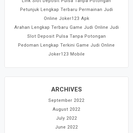
Link Slot Deposit Pulsa Tanpa Potongan
Petunjuk Lengkap Terbaru Permainan Judi
Online Joker123 Apk
Arahan Lengkap Terbaru Game Judi Online Judi
Slot Deposit Pulsa Tanpa Potongan
Pedoman Lengkap Terkini Game Judi Online
Joker123 Mobile
ARCHIVES
September 2022
August 2022
July 2022
June 2022