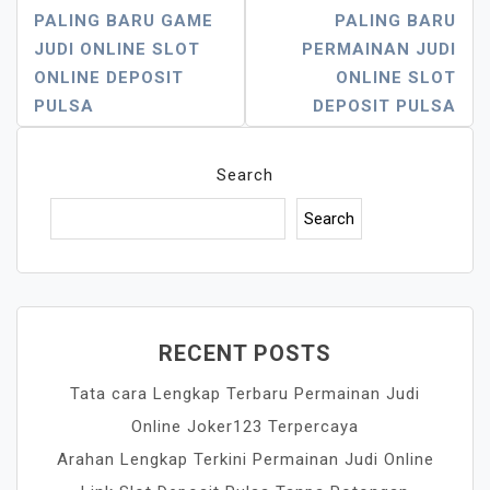
PALING BARU GAME
PALING BARU
Navigation
JUDI ONLINE SLOT
PERMAINAN JUDI
ONLINE DEPOSIT
ONLINE SLOT
PULSA
DEPOSIT PULSA
Search
Search
RECENT POSTS
Tata cara Lengkap Terbaru Permainan Judi
Online Joker123 Terpercaya
Arahan Lengkap Terkini Permainan Judi Online