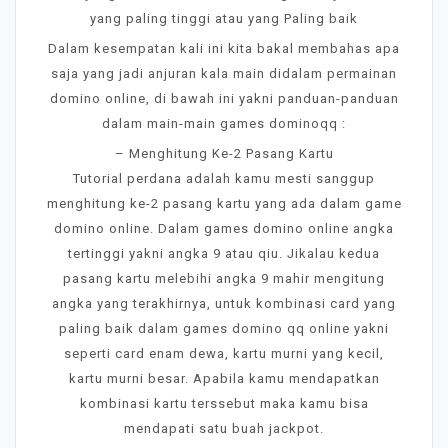
yang paling tinggi atau yang Paling baik
Dalam kesempatan kali ini kita bakal membahas apa
saja yang jadi anjuran kala main didalam permainan
domino online, di bawah ini yakni panduan-panduan
dalam main-main games dominoqq :
– Menghitung Ke-2 Pasang Kartu
Tutorial perdana adalah kamu mesti sanggup
menghitung ke-2 pasang kartu yang ada dalam game
domino online. Dalam games domino online angka
tertinggi yakni angka 9 atau qiu. Jikalau kedua
pasang kartu melebihi angka 9 mahir mengitung
angka yang terakhirnya, untuk kombinasi card yang
paling baik dalam games domino qq online yakni
seperti card enam dewa, kartu murni yang kecil,
kartu murni besar. Apabila kamu mendapatkan
kombinasi kartu terssebut maka kamu bisa
mendapati satu buah jackpot.