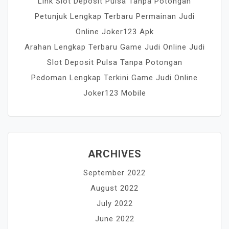
Link Slot Deposit Pulsa Tanpa Potongan
Petunjuk Lengkap Terbaru Permainan Judi
Online Joker123 Apk
Arahan Lengkap Terbaru Game Judi Online Judi
Slot Deposit Pulsa Tanpa Potongan
Pedoman Lengkap Terkini Game Judi Online
Joker123 Mobile
ARCHIVES
September 2022
August 2022
July 2022
June 2022