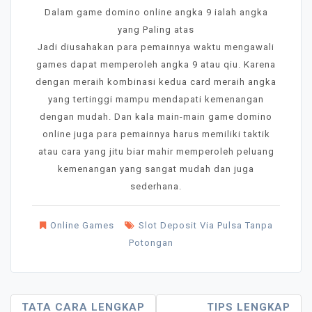
Dalam game domino online angka 9 ialah angka
yang Paling atas
Jadi diusahakan para pemainnya waktu mengawali
games dapat memperoleh angka 9 atau qiu. Karena
dengan meraih kombinasi kedua card meraih angka
yang tertinggi mampu mendapati kemenangan
dengan mudah. Dan kala main-main game domino
online juga para pemainnya harus memiliki taktik
atau cara yang jitu biar mahir memperoleh peluang
kemenangan yang sangat mudah dan juga
sederhana.
Online Games
Slot Deposit Via Pulsa Tanpa
Potongan
Post
TATA CARA LENGKAP
TIPS LENGKAP