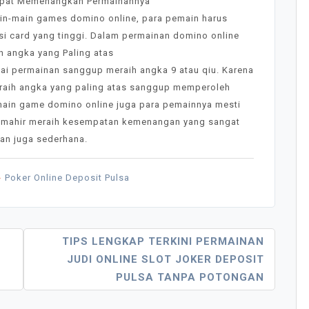
Dapat Memenangkan Permainannya
in-main games domino online, para pemain harus
i card yang tinggi. Dalam permainan domino online
h angka yang Paling atas
ai permainan sanggup meraih angka 9 atau qiu. Karena
raih angka yang paling atas sanggup memperoleh
ain game domino online juga para pemainnya mesti
aya mahir meraih kesempatan kemenangan yang sangat
an juga sederhana.
Poker Online Deposit Pulsa
TIPS LENGKAP TERKINI PERMAINAN
JUDI ONLINE SLOT JOKER DEPOSIT
PULSA TANPA POTONGAN