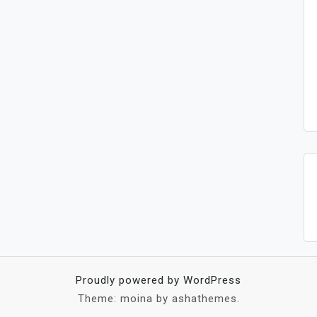
Proudly powered by WordPress
Theme: moina by ashathemes.