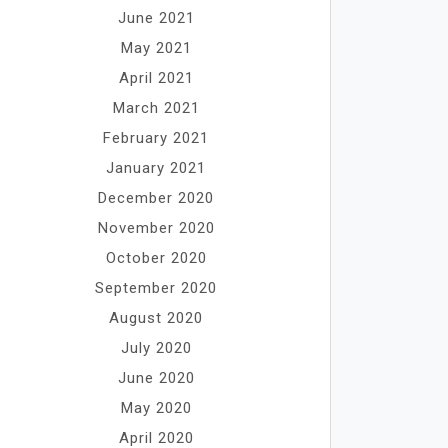
June 2021
May 2021
April 2021
March 2021
February 2021
January 2021
December 2020
November 2020
October 2020
September 2020
August 2020
July 2020
June 2020
May 2020
April 2020