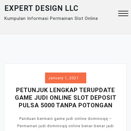
Skip
EXPERT DESIGN LLC
to
Kumpulan Informasi Permainan Slot Online
content
Close
Menu
January 1, 2021
PETUNJUK LENGKAP TERUPDATE
GAME JUDI ONLINE SLOT DEPOSIT
PULSA 5000 TANPA POTONGAN
Panduan bermain game judi online dominoqq –
Permainan judi dominoqq online benar-benar jadi