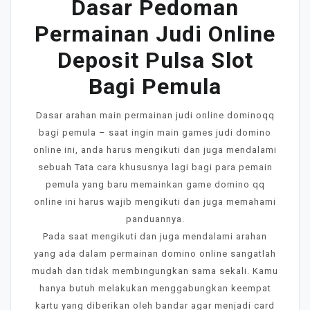
Dasar Pedoman
Permainan Judi Online
Deposit Pulsa Slot
Bagi Pemula
Dasar arahan main permainan judi online dominoqq
bagi pemula – saat ingin main games judi domino
online ini, anda harus mengikuti dan juga mendalami
sebuah Tata cara khususnya lagi bagi para pemain
pemula yang baru memainkan game domino qq
online ini harus wajib mengikuti dan juga memahami
panduannya.
Pada saat mengikuti dan juga mendalami arahan
yang ada dalam permainan domino online sangatlah
mudah dan tidak membingungkan sama sekali. Kamu
hanya butuh melakukan menggabungkan keempat
kartu yang diberikan oleh bandar agar menjadi card