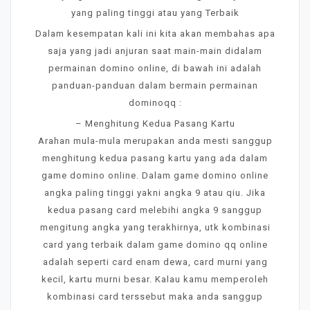
yang paling tinggi atau yang Terbaik
Dalam kesempatan kali ini kita akan membahas apa
saja yang jadi anjuran saat main-main didalam
permainan domino online, di bawah ini adalah
panduan-panduan dalam bermain permainan
dominoqq :
– Menghitung Kedua Pasang Kartu
Arahan mula-mula merupakan anda mesti sanggup
menghitung kedua pasang kartu yang ada dalam
game domino online. Dalam game domino online
angka paling tinggi yakni angka 9 atau qiu. Jika
kedua pasang card melebihi angka 9 sanggup
mengitung angka yang terakhirnya, utk kombinasi
card yang terbaik dalam game domino qq online
adalah seperti card enam dewa, card murni yang
kecil, kartu murni besar. Kalau kamu memperoleh
kombinasi card terssebut maka anda sanggup