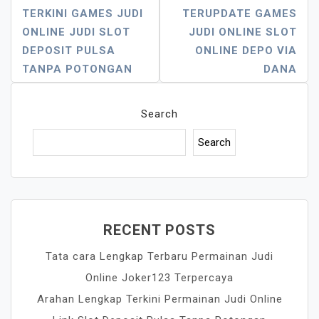
TERKINI GAMES JUDI
TERUPDATE GAMES
Navigation
ONLINE JUDI SLOT
JUDI ONLINE SLOT
DEPOSIT PULSA
ONLINE DEPO VIA
TANPA POTONGAN
DANA
Search
Search
RECENT POSTS
Tata cara Lengkap Terbaru Permainan Judi
Online Joker123 Terpercaya
Arahan Lengkap Terkini Permainan Judi Online