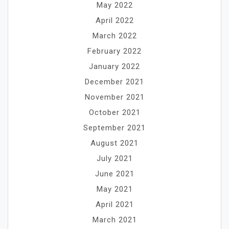
May 2022
April 2022
March 2022
February 2022
January 2022
December 2021
November 2021
October 2021
September 2021
August 2021
July 2021
June 2021
May 2021
April 2021
March 2021