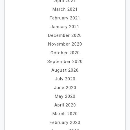
April 2021
March 2021
February 2021
January 2021
December 2020
November 2020
October 2020
September 2020
August 2020
July 2020
June 2020
May 2020
April 2020
March 2020
February 2020