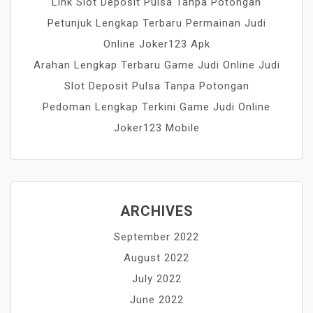
Link Slot Deposit Pulsa Tanpa Potongan
Petunjuk Lengkap Terbaru Permainan Judi
Online Joker123 Apk
Arahan Lengkap Terbaru Game Judi Online Judi
Slot Deposit Pulsa Tanpa Potongan
Pedoman Lengkap Terkini Game Judi Online
Joker123 Mobile
ARCHIVES
September 2022
August 2022
July 2022
June 2022