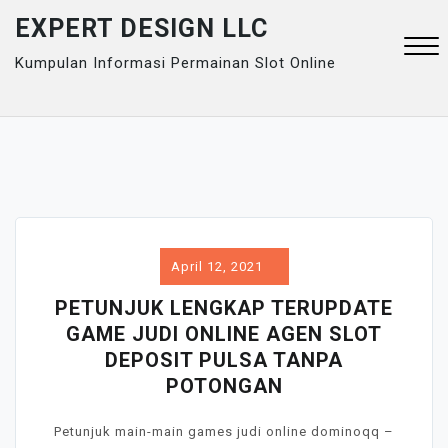
Skip
EXPERT DESIGN LLC
to
Kumpulan Informasi Permainan Slot Online
content
Close
Menu
April 12, 2021
PETUNJUK LENGKAP TERUPDATE
GAME JUDI ONLINE AGEN SLOT
DEPOSIT PULSA TANPA
POTONGAN
Petunjuk main-main games judi online dominoqq –