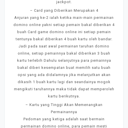
jackpot.
– Card yang Diberikan Merupakan 4
Anjuran yang ke-2 ialah ketika main-main permainan
domino online yakni setiap pemain bakal diberikan 4
buah Card game domino online ini setiap pemain
tentunya bakal diberikan 4 buah kartu oleh bandar.
Jadi pada saat awal permainan taruhan domino
online, setiap pemainnya bakal diberikan 3 buah
kartu terlebih Dahulu selanjutnya para pemainnya
bakal diberi kesempatan buat memilih satu buah
opsi yang ada didalamnya jika melanjutkan akan
dikasih 1 buah kartu lagi dan seandainya mogok
mengikuti taruhannya maka tidak dapat memperoleh
kartu berikutnya.
– Kartu yang Tinggi Akan Memenangkan
Permainannya
Pedoman yang ketiga adalah saat bermain
permainan domino online, para pemain mesti