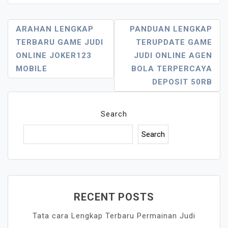
Post
ARAHAN LENGKAP
PANDUAN LENGKAP
TERBARU GAME JUDI
TERUPDATE GAME
Navigation
ONLINE JOKER123
JUDI ONLINE AGEN
MOBILE
BOLA TERPERCAYA
DEPOSIT 50RB
Search
Search
RECENT POSTS
Tata cara Lengkap Terbaru Permainan Judi