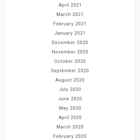
April 2021
March 2021
February 2021
January 2021
December 2020
November 2020
October 2020
September 2020
August 2020
July 2020
June 2020
May 2020
April 2020
March 2020
February 2020