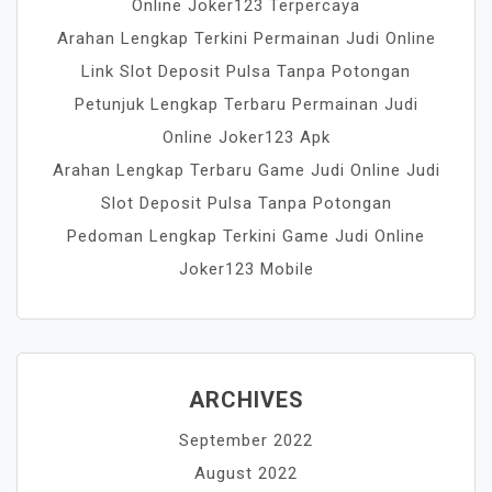
Online Joker123 Terpercaya
Arahan Lengkap Terkini Permainan Judi Online
Link Slot Deposit Pulsa Tanpa Potongan
Petunjuk Lengkap Terbaru Permainan Judi
Online Joker123 Apk
Arahan Lengkap Terbaru Game Judi Online Judi
Slot Deposit Pulsa Tanpa Potongan
Pedoman Lengkap Terkini Game Judi Online
Joker123 Mobile
ARCHIVES
September 2022
August 2022