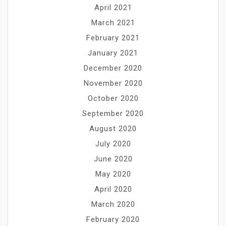
April 2021
March 2021
February 2021
January 2021
December 2020
November 2020
October 2020
September 2020
August 2020
July 2020
June 2020
May 2020
April 2020
March 2020
February 2020