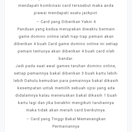
mendapati kombinasi card terssebut maka anda
piawai mendapati suatu jackpot.
– Card yang Diberikan Yakni 4
Panduan yang kedua merupakan diwaktu bermain
game domino online ialah tiap-tiap pemain akan
diberikan 4 buah Card game domino online ini setiap
pemain tentunya akan diberikan 4 buah card oleh
bandar.
Jadi pada saat awal games taruhan domino online,
setiap pemainnya bakal diberikan 3 buah kartu lebih-
lebih Dahulu kemudian para pemainnya bakal dikasih
kesempatan untuk memilih sebuah opsi yang ada
didalamnya kalau meneruskan bakal dikasih 1 buah
kartu lagi dan jika berakhir mengikuti taruhannya
maka tidak akan meraih card berikutnya.
– Card yang Tinggi Bakal Memenangkan
Permainannya