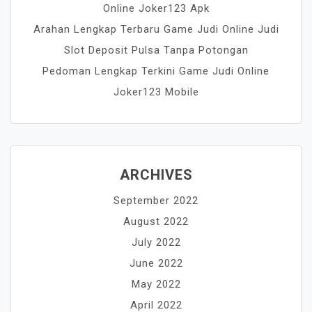
Online Joker123 Apk
Arahan Lengkap Terbaru Game Judi Online Judi
Slot Deposit Pulsa Tanpa Potongan
Pedoman Lengkap Terkini Game Judi Online
Joker123 Mobile
ARCHIVES
September 2022
August 2022
July 2022
June 2022
May 2022
April 2022