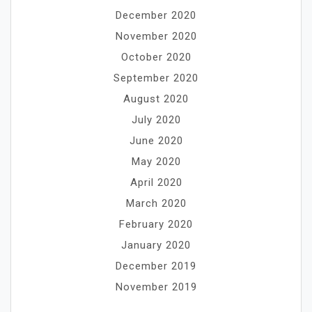
December 2020
November 2020
October 2020
September 2020
August 2020
July 2020
June 2020
May 2020
April 2020
March 2020
February 2020
January 2020
December 2019
November 2019