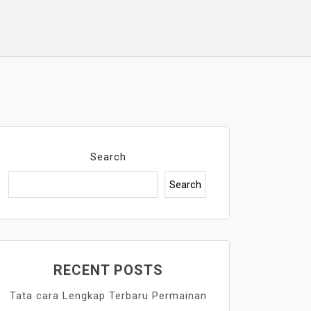
Search
Search
RECENT POSTS
Tata cara Lengkap Terbaru Permainan