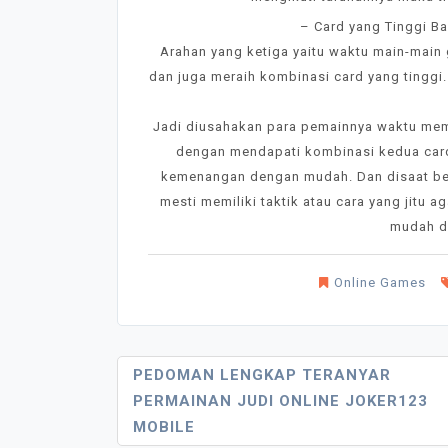
– Card yang Tinggi 
Arahan yang ketiga yaitu waktu main-main
dan juga meraih kombinasi card yang tinggi
Jadi diusahakan para pemainnya waktu memu
dengan mendapati kombinasi kedua card
kemenangan dengan mudah. Dan disaat be
mesti memiliki taktik atau cara yang jitu
mudah d
Online Games
Post
PEDOMAN LENGKAP TERANYAR
PERMAINAN JUDI ONLINE JOKER123
Navigation
MOBILE