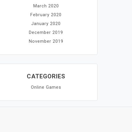
March 2020
February 2020
January 2020
December 2019
November 2019
CATEGORIES
Online Games