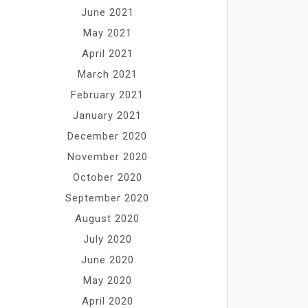
June 2021
May 2021
April 2021
March 2021
February 2021
January 2021
December 2020
November 2020
October 2020
September 2020
August 2020
July 2020
June 2020
May 2020
April 2020