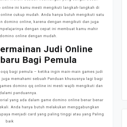
online ini kamu mesti mengikuti langkah-langkah di
 online cukup mudah. Anda hanya butuh mengikuti satu
n domino online, karena dengan mengikuti dan juga
mpelajarinya dengan cepat ini membuat kamu mahir
 domino online dengan mudah.
ermainan Judi Online
rbaru Bagi Pemula
oqq bagi pemula – ketika ingin main-main games judi
an juga memahami sebuah Panduan khususnya lagi bagi
ames domino qq online ini mesti wajib mengikuti dan
dalami panduannya.
torial yang ada dalam game domino online benar benar
kali. Anda hanya butuh melakukan menggabungkan
paya menjadi card yang paling tinggi atau yang Paling
baik