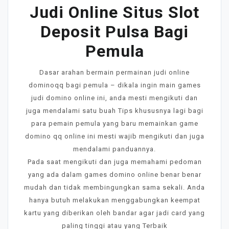
Judi Online Situs Slot
Deposit Pulsa Bagi
Pemula
Dasar arahan bermain permainan judi online
dominoqq bagi pemula – dikala ingin main games
judi domino online ini, anda mesti mengikuti dan
juga mendalami satu buah Tips khususnya lagi bagi
para pemain pemula yang baru memainkan game
domino qq online ini mesti wajib mengikuti dan juga
mendalami panduannya.
Pada saat mengikuti dan juga memahami pedoman
yang ada dalam games domino online benar benar
mudah dan tidak membingungkan sama sekali. Anda
hanya butuh melakukan menggabungkan keempat
kartu yang diberikan oleh bandar agar jadi card yang
paling tinggi atau yang Terbaik