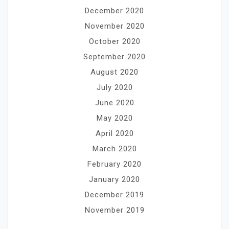
December 2020
November 2020
October 2020
September 2020
August 2020
July 2020
June 2020
May 2020
April 2020
March 2020
February 2020
January 2020
December 2019
November 2019