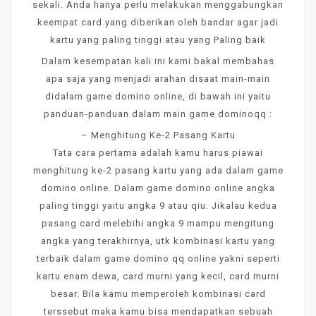
sekali. Anda hanya perlu melakukan menggabungkan
keempat card yang diberikan oleh bandar agar jadi
kartu yang paling tinggi atau yang Paling baik
Dalam kesempatan kali ini kami bakal membahas
apa saja yang menjadi arahan disaat main-main
didalam game domino online, di bawah ini yaitu
panduan-panduan dalam main game dominoqq :
– Menghitung Ke-2 Pasang Kartu
Tata cara pertama adalah kamu harus piawai
menghitung ke-2 pasang kartu yang ada dalam game
domino online. Dalam game domino online angka
paling tinggi yaitu angka 9 atau qiu. Jikalau kedua
pasang card melebihi angka 9 mampu mengitung
angka yang terakhirnya, utk kombinasi kartu yang
terbaik dalam game domino qq online yakni seperti
kartu enam dewa, card murni yang kecil, card murni
besar. Bila kamu memperoleh kombinasi card
terssebut maka kamu bisa mendapatkan sebuah