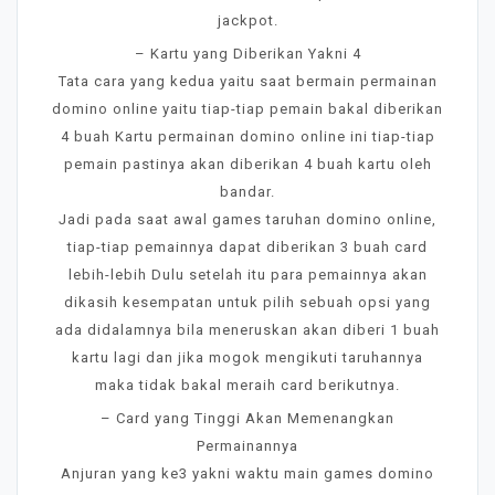
jackpot.
– Kartu yang Diberikan Yakni 4
Tata cara yang kedua yaitu saat bermain permainan
domino online yaitu tiap-tiap pemain bakal diberikan
4 buah Kartu permainan domino online ini tiap-tiap
pemain pastinya akan diberikan 4 buah kartu oleh
bandar.
Jadi pada saat awal games taruhan domino online,
tiap-tiap pemainnya dapat diberikan 3 buah card
lebih-lebih Dulu setelah itu para pemainnya akan
dikasih kesempatan untuk pilih sebuah opsi yang
ada didalamnya bila meneruskan akan diberi 1 buah
kartu lagi dan jika mogok mengikuti taruhannya
maka tidak bakal meraih card berikutnya.
– Card yang Tinggi Akan Memenangkan
Permainannya
Anjuran yang ke3 yakni waktu main games domino