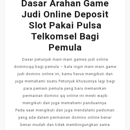
Dasar Arahan Game
Judi Online Deposit
Slot Pakai Pulsa
Telkomsel Bagi
Pemula
Dasar petunjuk main-main games judi online
dominoqq bagi pemula – kala ingin main-main game
judi domino online ini, kamu harus mengikuti dan
juga memahami suatu Petunjuk khususnya lagi bagi
para pemain pemula yang baru memainkan
permainan domino qq online ini mesti wajib
mengikuti dan juga memahami panduannya.
Pada saat mengikuti dan juga mendalami pedoman
yang ada dalam permainan domino online benar
benar mudah dan tidak membingungkan sama