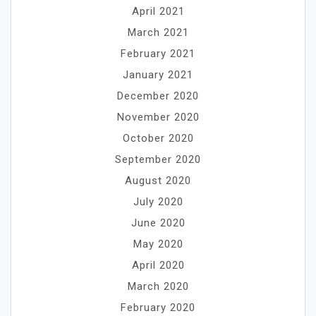
April 2021
March 2021
February 2021
January 2021
December 2020
November 2020
October 2020
September 2020
August 2020
July 2020
June 2020
May 2020
April 2020
March 2020
February 2020