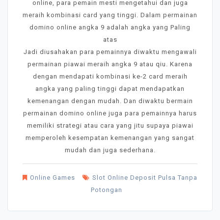
online, para pemain mesti mengetahui dan juga
meraih kombinasi card yang tinggi. Dalam permainan
domino online angka 9 adalah angka yang Paling
atas
Jadi diusahakan para pemainnya diwaktu mengawali
permainan piawai meraih angka 9 atau qiu. Karena
dengan mendapati kombinasi ke-2 card meraih
angka yang paling tinggi dapat mendapatkan
kemenangan dengan mudah. Dan diwaktu bermain
permainan domino online juga para pemainnya harus
memiliki strategi atau cara yang jitu supaya piawai
memperoleh kesempatan kemenangan yang sangat
mudah dan juga sederhana.
Online Games
Slot Online Deposit Pulsa Tanpa
Potongan