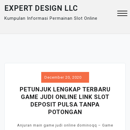
Skip
EXPERT DESIGN LLC
to
Kumpulan Informasi Permainan Slot Online
content
Close
Menu
December 20, 2020
PETUNJUK LENGKAP TERBARU
GAME JUDI ONLINE LINK SLOT
DEPOSIT PULSA TANPA
POTONGAN
Anjuran main game judi online dominoqq – Game