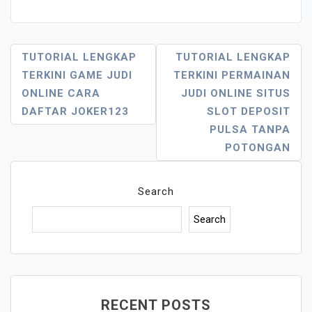
Post
TUTORIAL LENGKAP
TUTORIAL LENGKAP
TERKINI GAME JUDI
TERKINI PERMAINAN
Navigation
ONLINE CARA
JUDI ONLINE SITUS
DAFTAR JOKER123
SLOT DEPOSIT
PULSA TANPA
POTONGAN
Search
Search
RECENT POSTS