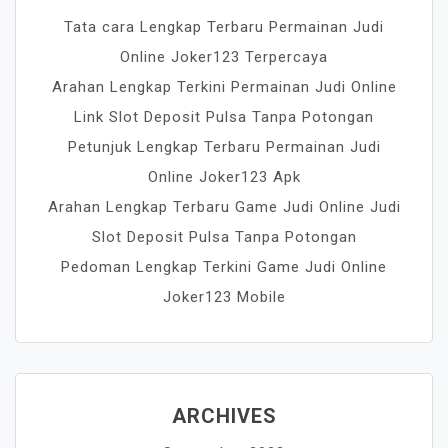
Tata cara Lengkap Terbaru Permainan Judi
Online Joker123 Terpercaya
Arahan Lengkap Terkini Permainan Judi Online
Link Slot Deposit Pulsa Tanpa Potongan
Petunjuk Lengkap Terbaru Permainan Judi
Online Joker123 Apk
Arahan Lengkap Terbaru Game Judi Online Judi
Slot Deposit Pulsa Tanpa Potongan
Pedoman Lengkap Terkini Game Judi Online
Joker123 Mobile
ARCHIVES