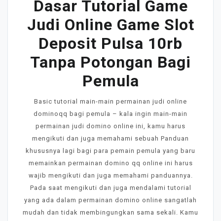
Dasar Tutorial Game
Judi Online Game Slot
Deposit Pulsa 10rb
Tanpa Potongan Bagi
Pemula
Basic tutorial main-main permainan judi online
dominoqq bagi pemula – kala ingin main-main
permainan judi domino online ini, kamu harus
mengikuti dan juga memahami sebuah Panduan
khususnya lagi bagi para pemain pemula yang baru
memainkan permainan domino qq online ini harus
wajib mengikuti dan juga memahami panduannya.
Pada saat mengikuti dan juga mendalami tutorial
yang ada dalam permainan domino online sangatlah
mudah dan tidak membingungkan sama sekali. Kamu