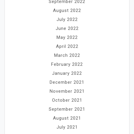
September 2022
August 2022
July 2022
June 2022
May 2022
April 2022
March 2022
February 2022
January 2022
December 2021
November 2021
October 2021
September 2021
August 2021
July 2021