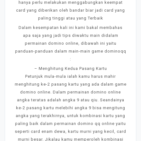
hanya perlu melakukan menggabungkan keempat
card yang diberikan oleh bandar biar jadi card yang
paling tinggi atau yang Terbaik
Dalam kesempatan kali ini kami bakal membahas
apa saja yang jadi tips diwaktu main didalam
permainan domino online, dibawah ini yaitu
panduan-panduan dalam main-main game dominoqq
:
– Menghitung Kedua Pasang Kartu
Petunjuk mula-mula ialah kamu harus mahir
menghitung ke-2 pasang kartu yang ada dalam game
domino online. Dalam permainan domino online
angka teratas adalah angka 9 atau qiu. Seandainya
ke-2 pasang kartu melebihi angka 9 bisa mengitung
angka yang terakhirnya, untuk kombinasi kartu yang
paling baik dalam permainan domino qq online yaitu
seperti card enam dewa, kartu murni yang kecil, card
murni besar. Jikalau kamu memperoleh kombinasi