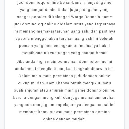
judi dominoqq online benar-benar menjadi game
yang sangat diminati dan juga jadi game yang
sangat populer di kalangan Warga Bermain game
judi domino qq online didalam situs yang terpercaya
ini memang memakai taruhan uang asli, dan pastinya
apabila menggunakan taruhan uang asli ini seluruh
pemain yang memenangkan permainanya bakal
meraih suatu keuntungan yang sangat besar.
Jika anda ingin main permainan domino online ini
anda mesti mengikuti langkah-langkah dibawah ini.
Dalam main-main permainan judi domino online
cukup mudah. Kamu hanya butuh mengikuti satu
buah anjuran atau anjuran main game domino online,
karena dengan mengikuti dan juga memahami arahan
yang ada dan juga mempelajarinya dengan cepat ini
membuat kamu piawai main permainan domino
online dengan mudah.