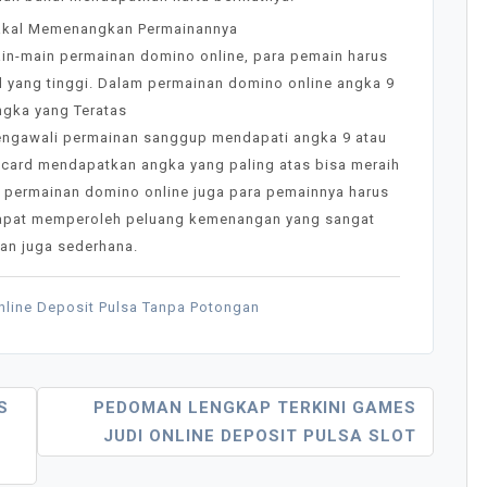
Bakal Memenangkan Permainannya
n-main permainan domino online, para pemain harus
 yang tinggi. Dalam permainan domino online angka 9
ngka yang Teratas
engawali permainan sanggup mendapati angka 9 atau
 card mendapatkan angka yang paling atas bisa meraih
permainan domino online juga para pemainnya harus
r dapat memperoleh peluang kemenangan yang sangat
an juga sederhana.
nline Deposit Pulsa Tanpa Potongan
S
PEDOMAN LENGKAP TERKINI GAMES
JUDI ONLINE DEPOSIT PULSA SLOT