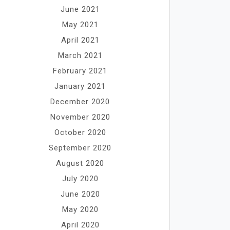
June 2021
May 2021
April 2021
March 2021
February 2021
January 2021
December 2020
November 2020
October 2020
September 2020
August 2020
July 2020
June 2020
May 2020
April 2020