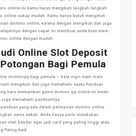
no online ini kamu harus mengikuti langkah-langkah
no online cukup mudah. Kamu hanya butuh mengikuti
inan domino online, karena dengan mengikuti dan juga
lajarinya dengan cepat ini membuat anda bisa main-
ino online dengan mudah.
udi Online Slot Deposit
 Potongan Bagi Pemula
ine dominoqq bagi pemula – kala ingin main-main
 mesti mengikuti dan juga memahami suatu Panduan
ang baru memainkan game domino qq online ini mesti
an juga memahami panduannya.
 panduan yang ada dalam permainan domino online
ngkan sama sekali. Anda hanya perlu melakukan
n oleh bandar agar jadi card yang paling tinggi atau
g Paling baik