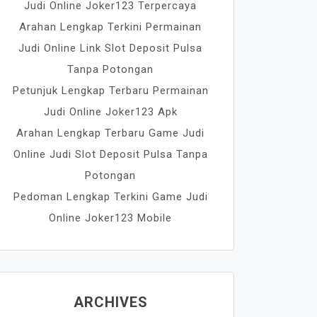
Judi Online Joker123 Terpercaya
Arahan Lengkap Terkini Permainan
Judi Online Link Slot Deposit Pulsa
Tanpa Potongan
Petunjuk Lengkap Terbaru Permainan
Judi Online Joker123 Apk
Arahan Lengkap Terbaru Game Judi
Online Judi Slot Deposit Pulsa Tanpa
Potongan
Pedoman Lengkap Terkini Game Judi
Online Joker123 Mobile
ARCHIVES