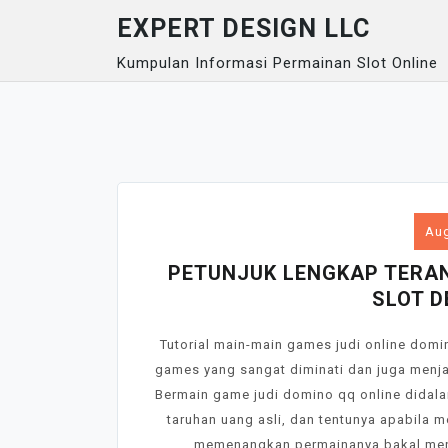
Skip
EXPERT DESIGN LLC
to
Kumpulan Informasi Permainan Slot Online
content
Aug
PETUNJUK LENGKAP TERAN
SLOT D
Tutorial main-main games judi online dom
games yang sangat diminati dan juga menja
Bermain game judi domino qq online didal
taruhan uang asli, dan tentunya apabila m
memenangkan permainanya bakal men