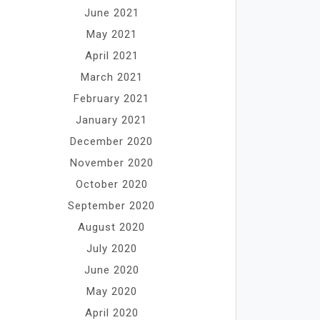
June 2021
May 2021
April 2021
March 2021
February 2021
January 2021
December 2020
November 2020
October 2020
September 2020
August 2020
July 2020
June 2020
May 2020
April 2020