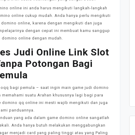
no online ini anda harus mengikuti langkah-langkah
omino online cukup mudah. Anda hanya perlu mengikuti
domino online, karena dengan mengikuti dan juga
pelajarinya dengan cepat ini membuat kamu sanggup
n domino online dengan mudah.
s Judi Online Link Slot
Tanpa Potongan Bagi
emula
inoqq bagi pemula – saat ingin main game judi domino
ga memahami suatu Arahan khususnya lagi bagi para
omino qq online ini mesti wajib mengikuti dan juga
ami panduannya.
anduan yang ada dalam game domino online sangatlah
kali. Anda hanya butuh melakukan menggabungkan
gar menjadi card yang paling tinggi atau yang Paling