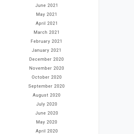
June 2021
May 2021
April 2021
March 2021
February 2021
January 2021
December 2020
November 2020
October 2020
September 2020
August 2020
July 2020
June 2020
May 2020
April 2020