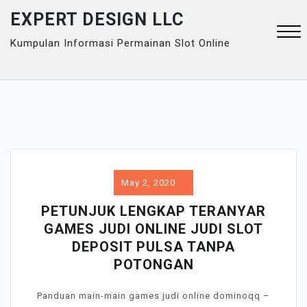
Skip
EXPERT DESIGN LLC
to
Kumpulan Informasi Permainan Slot Online
content
Close
Menu
May 2, 2020
PETUNJUK LENGKAP TERANYAR
GAMES JUDI ONLINE JUDI SLOT
DEPOSIT PULSA TANPA
POTONGAN
Panduan main-main games judi online dominoqq –