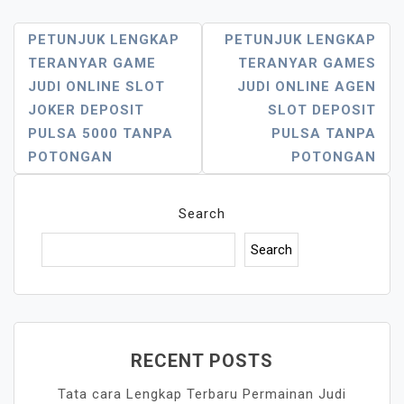
Post
PETUNJUK LENGKAP
PETUNJUK LENGKAP
TERANYAR GAME
TERANYAR GAMES
Navigation
JUDI ONLINE SLOT
JUDI ONLINE AGEN
JOKER DEPOSIT
SLOT DEPOSIT
PULSA 5000 TANPA
PULSA TANPA
POTONGAN
POTONGAN
Search
Search
RECENT POSTS
Tata cara Lengkap Terbaru Permainan Judi