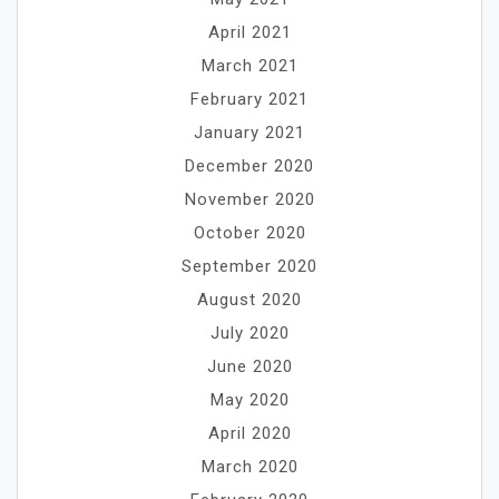
April 2021
March 2021
February 2021
January 2021
December 2020
November 2020
October 2020
September 2020
August 2020
July 2020
June 2020
May 2020
April 2020
March 2020