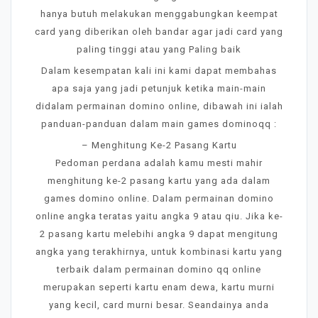
hanya butuh melakukan menggabungkan keempat
card yang diberikan oleh bandar agar jadi card yang
paling tinggi atau yang Paling baik
Dalam kesempatan kali ini kami dapat membahas
apa saja yang jadi petunjuk ketika main-main
didalam permainan domino online, dibawah ini ialah
panduan-panduan dalam main games dominoqq :
– Menghitung Ke-2 Pasang Kartu
Pedoman perdana adalah kamu mesti mahir
menghitung ke-2 pasang kartu yang ada dalam
games domino online. Dalam permainan domino
online angka teratas yaitu angka 9 atau qiu. Jika ke-
2 pasang kartu melebihi angka 9 dapat mengitung
angka yang terakhirnya, untuk kombinasi kartu yang
terbaik dalam permainan domino qq online
merupakan seperti kartu enam dewa, kartu murni
yang kecil, card murni besar. Seandainya anda