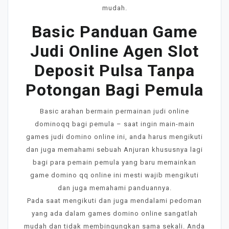
mudah.
Basic Panduan Game
Judi Online Agen Slot
Deposit Pulsa Tanpa
Potongan Bagi Pemula
Basic arahan bermain permainan judi online
dominoqq bagi pemula – saat ingin main-main
games judi domino online ini, anda harus mengikuti
dan juga memahami sebuah Anjuran khususnya lagi
bagi para pemain pemula yang baru memainkan
game domino qq online ini mesti wajib mengikuti
dan juga memahami panduannya.
Pada saat mengikuti dan juga mendalami pedoman
yang ada dalam games domino online sangatlah
mudah dan tidak membingungkan sama sekali. Anda