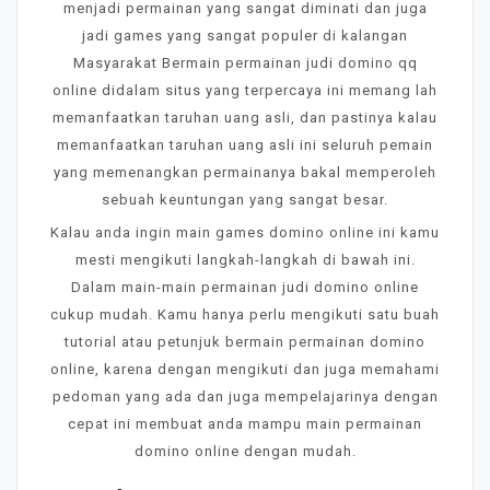
menjadi permainan yang sangat diminati dan juga
jadi games yang sangat populer di kalangan
Masyarakat Bermain permainan judi domino qq
online didalam situs yang terpercaya ini memang lah
memanfaatkan taruhan uang asli, dan pastinya kalau
memanfaatkan taruhan uang asli ini seluruh pemain
yang memenangkan permainanya bakal memperoleh
sebuah keuntungan yang sangat besar.
Kalau anda ingin main games domino online ini kamu
mesti mengikuti langkah-langkah di bawah ini.
Dalam main-main permainan judi domino online
cukup mudah. Kamu hanya perlu mengikuti satu buah
tutorial atau petunjuk bermain permainan domino
online, karena dengan mengikuti dan juga memahami
pedoman yang ada dan juga mempelajarinya dengan
cepat ini membuat anda mampu main permainan
domino online dengan mudah.