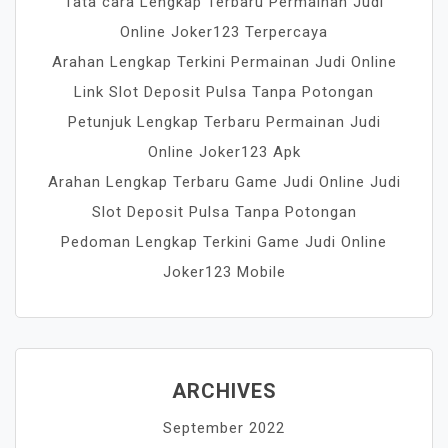
Tata cara Lengkap Terbaru Permainan Judi
Online Joker123 Terpercaya
Arahan Lengkap Terkini Permainan Judi Online
Link Slot Deposit Pulsa Tanpa Potongan
Petunjuk Lengkap Terbaru Permainan Judi
Online Joker123 Apk
Arahan Lengkap Terbaru Game Judi Online Judi
Slot Deposit Pulsa Tanpa Potongan
Pedoman Lengkap Terkini Game Judi Online
Joker123 Mobile
ARCHIVES
September 2022