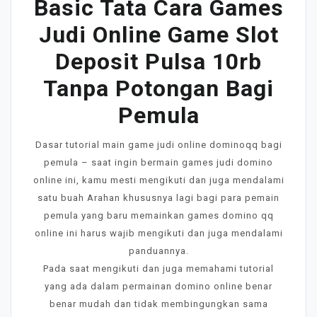
Basic Tata Cara Games
Judi Online Game Slot
Deposit Pulsa 10rb
Tanpa Potongan Bagi
Pemula
Dasar tutorial main game judi online dominoqq bagi
pemula – saat ingin bermain games judi domino
online ini, kamu mesti mengikuti dan juga mendalami
satu buah Arahan khususnya lagi bagi para pemain
pemula yang baru memainkan games domino qq
online ini harus wajib mengikuti dan juga mendalami
panduannya.
Pada saat mengikuti dan juga memahami tutorial
yang ada dalam permainan domino online benar
benar mudah dan tidak membingungkan sama