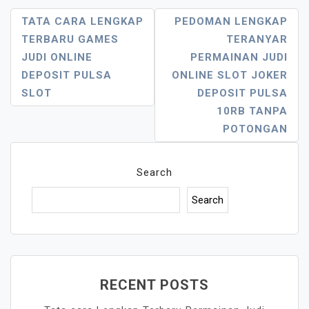
Post
TATA CARA LENGKAP
PEDOMAN LENGKAP
TERBARU GAMES
TERANYAR
Navigation
JUDI ONLINE
PERMAINAN JUDI
DEPOSIT PULSA
ONLINE SLOT JOKER
SLOT
DEPOSIT PULSA
10RB TANPA
POTONGAN
Search
Search
RECENT POSTS