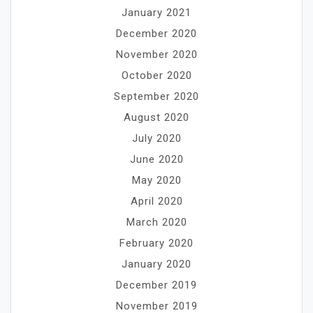
January 2021
December 2020
November 2020
October 2020
September 2020
August 2020
July 2020
June 2020
May 2020
April 2020
March 2020
February 2020
January 2020
December 2019
November 2019