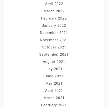
April 2022
March 2022
February 2022
January 2022
December 2021
November 2021
October 2021
September 2021
August 2021
July 2021
June 2021
May 2021
April 2021
March 2021
February 2021