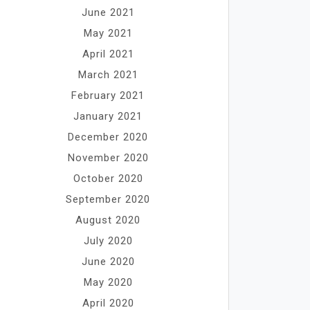
June 2021
May 2021
April 2021
March 2021
February 2021
January 2021
December 2020
November 2020
October 2020
September 2020
August 2020
July 2020
June 2020
May 2020
April 2020