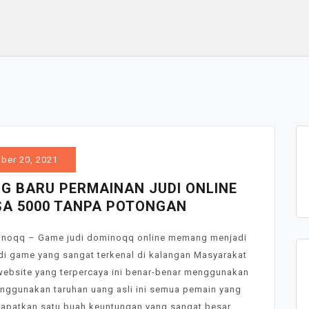
ber 20, 2021
G BARU PERMAINAN JUDI ONLINE
SA 5000 TANPA POTONGAN
minoqq – Game judi dominoqq online memang menjadi
di game yang sangat terkenal di kalangan Masyarakat
website yang terpercaya ini benar-benar menggunakan
menggunakan taruhan uang asli ini semua pemain yang
patkan satu buah keuntungan yang sangat besar.