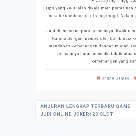
– Card yang Tinggi 
Tips yang ke-3 ialah dikala main permainan
meraih kombinasi card yang tinggi. Dalam 
Jadi diusahakan para pemainnya diwaktu m
Karena dengan memperoleh kombinasi ke
mendapati kemenangan dengan mudah. Dan
pemainnya harus memiliki taktik atau 
kemenangan yang san
Online Games
Post
ANJURAN LENGKAP TERBARU GAME
JUDI ONLINE JOKER123 SLOT
Navigation