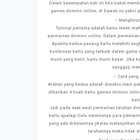
Dalam kesempatan kali ini kita bakal memb
games domino online, di bawah ini yakn
– Menghitu
Tutorial pertama adalah kamu mesti ma
permainan domino online. Dalam permainan d
Apabila kedua pasang kartu melebihi ang
kombinasi kartu yang terbaik dalam game d
murni yang kecil, kartu murni besar. Jika
sanggup men
– Card yang
Arahan yang kedua adalah diwaktu main pe
diberikan 4 buah Kartu games domino online
kar
Jadi pada saat awal permainan taruhan dom
kartu apalagi Dulu seterusnya para pemain
yang ada didalamnya jikalau melanjutkan da
taruhannya maka tidak d