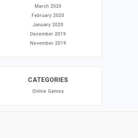
March 2020
February 2020
January 2020
December 2019
November 2019
CATEGORIES
Online Games