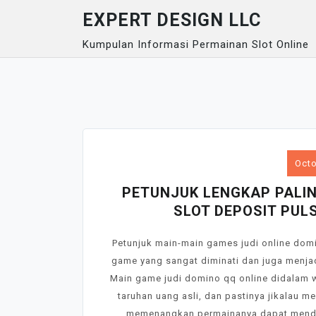
Skip
EXPERT DESIGN LLC
to
Kumpulan Informasi Permainan Slot Online
content
Octo
PETUNJUK LENGKAP PALIN
SLOT DEPOSIT PUL
Petunjuk main-main games judi online do
game yang sangat diminati dan juga menja
Main game judi domino qq online didalam 
taruhan uang asli, dan pastinya jikalau 
memenangkan permainanya dapat menda