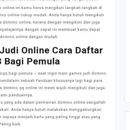
 online ini kamu harus mengikuti langkah-langkah di
ino online cukup mudah. Anda hanya butuh mengikuti
me domino online, karena dengan mengikuti dan juga
mpelajarinya dengan cepat ini membuat kamu dapat
 domino online dengan mudah.
Judi Online Cara Daftar
 Bagi Pemula
noqq bagi pemula – saat ingin main games judi domino
a mendalami sebuah Panduan khususnya lagi bagi para
domino qq online ini mesti wajib mengikuti dan juga
ami panduannya.
ps yang ada dalam permainan domino online sangatlah
kali. Anda hanya butuh melakukan menggabungkan
 supaya menjadi kartu yang paling tinggi atau yang
Paling baik