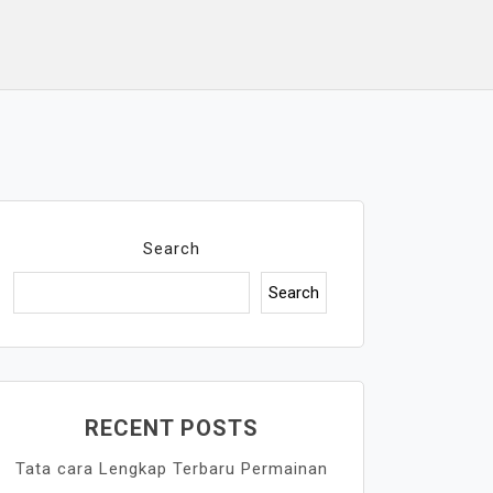
Search
Search
RECENT POSTS
Tata cara Lengkap Terbaru Permainan