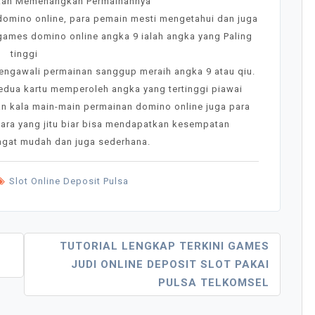
Akan Memenangkan Permainannya
 domino online, para pemain mesti mengetahui dan juga
games domino online angka 9 ialah angka yang Paling
tinggi
engawali permainan sanggup meraih angka 9 atau qiu.
dua kartu memperoleh angka yang tertinggi piawai
 kala main-main permainan domino online juga para
cara yang jitu biar bisa mendapatkan kesempatan
gat mudah dan juga sederhana.
Slot Online Deposit Pulsa
TUTORIAL LENGKAP TERKINI GAMES
JUDI ONLINE DEPOSIT SLOT PAKAI
PULSA TELKOMSEL