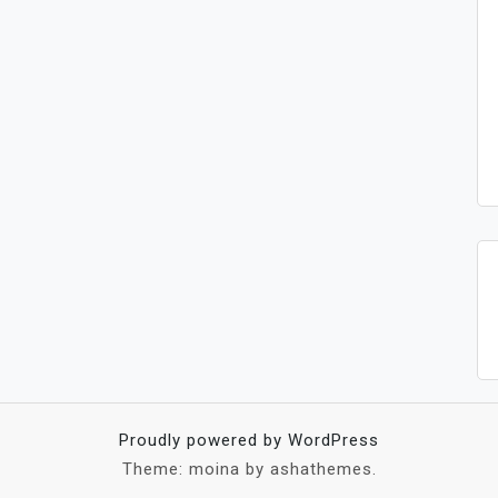
Proudly powered by WordPress
Theme: moina by ashathemes.