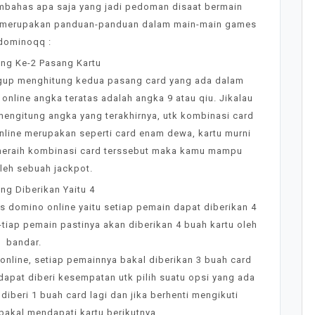
embahas apa saja yang jadi pedoman disaat bermain
ni merupakan panduan-panduan dalam main-main games
dominoqq :
ng Ke-2 Pasang Kartu
ggup menghitung kedua pasang card yang ada dalam
line angka teratas adalah angka 9 atau qiu. Jikalau
mengitung angka yang terakhirnya, utk kombinasi card
line merupakan seperti card enam dewa, kartu murni
u meraih kombinasi card terssebut maka kamu mampu
eh sebuah jackpot.
ang Diberikan Yaitu 4
s domino online yaitu setiap pemain dapat diberikan 4
-tiap pemain pastinya akan diberikan 4 buah kartu oleh
bandar.
nline, setiap pemainnya bakal diberikan 3 buah card
apat diberi kesempatan utk pilih suatu opsi yang ada
beri 1 buah card lagi dan jika berhenti mengikuti
bakal mendapati kartu berikutnya.