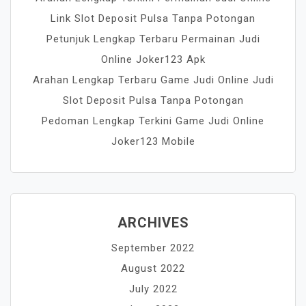
Link Slot Deposit Pulsa Tanpa Potongan
Petunjuk Lengkap Terbaru Permainan Judi
Online Joker123 Apk
Arahan Lengkap Terbaru Game Judi Online Judi
Slot Deposit Pulsa Tanpa Potongan
Pedoman Lengkap Terkini Game Judi Online
Joker123 Mobile
ARCHIVES
September 2022
August 2022
July 2022