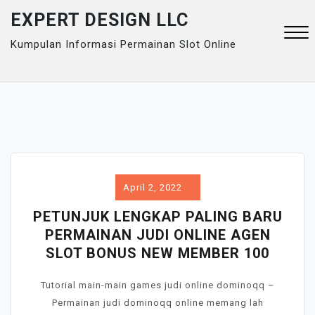
Skip
EXPERT DESIGN LLC
to
Kumpulan Informasi Permainan Slot Online
content
Close
Menu
April 2, 2022
PETUNJUK LENGKAP PALING BARU
PERMAINAN JUDI ONLINE AGEN
SLOT BONUS NEW MEMBER 100
Tutorial main-main games judi online dominoqq –
Permainan judi dominoqq online memang lah