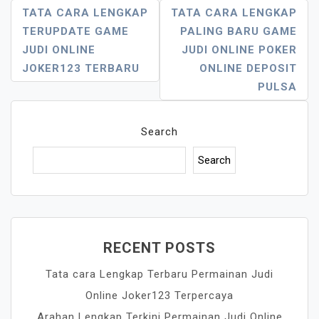
Post
TATA CARA LENGKAP
TATA CARA LENGKAP
TERUPDATE GAME
PALING BARU GAME
Navigation
JUDI ONLINE
JUDI ONLINE POKER
JOKER123 TERBARU
ONLINE DEPOSIT
PULSA
Search
Search
RECENT POSTS
Tata cara Lengkap Terbaru Permainan Judi
Online Joker123 Terpercaya
Arahan Lengkap Terkini Permainan Judi Online