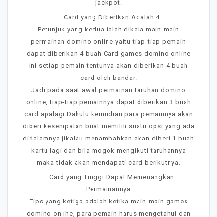
jackpot.
– Card yang Diberikan Adalah 4
Petunjuk yang kedua ialah dikala main-main
permainan domino online yaitu tiap-tiap pemain
dapat diberikan 4 buah Card games domino online
ini setiap pemain tentunya akan diberikan 4 buah
card oleh bandar.
Jadi pada saat awal permainan taruhan domino
online, tiap-tiap pemainnya dapat diberikan 3 buah
card apalagi Dahulu kemudian para pemainnya akan
diberi kesempatan buat memilih suatu opsi yang ada
didalamnya jikalau menambahkan akan diberi 1 buah
kartu lagi dan bila mogok mengikuti taruhannya
maka tidak akan mendapati card berikutnya.
– Card yang Tinggi Dapat Memenangkan
Permainannya
Tips yang ketiga adalah ketika main-main games
domino online, para pemain harus mengetahui dan