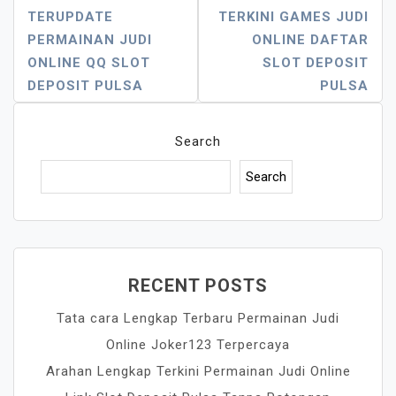
TERUPDATE
TERKINI GAMES JUDI
Navigation
PERMAINAN JUDI
ONLINE DAFTAR
ONLINE QQ SLOT
SLOT DEPOSIT
DEPOSIT PULSA
PULSA
Search
Search
RECENT POSTS
Tata cara Lengkap Terbaru Permainan Judi
Online Joker123 Terpercaya
Arahan Lengkap Terkini Permainan Judi Online