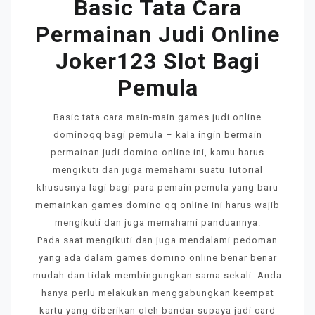
Basic Tata Cara
Permainan Judi Online
Joker123 Slot Bagi
Pemula
Basic tata cara main-main games judi online
dominoqq bagi pemula – kala ingin bermain
permainan judi domino online ini, kamu harus
mengikuti dan juga memahami suatu Tutorial
khususnya lagi bagi para pemain pemula yang baru
memainkan games domino qq online ini harus wajib
mengikuti dan juga memahami panduannya.
Pada saat mengikuti dan juga mendalami pedoman
yang ada dalam games domino online benar benar
mudah dan tidak membingungkan sama sekali. Anda
hanya perlu melakukan menggabungkan keempat
kartu yang diberikan oleh bandar supaya jadi card