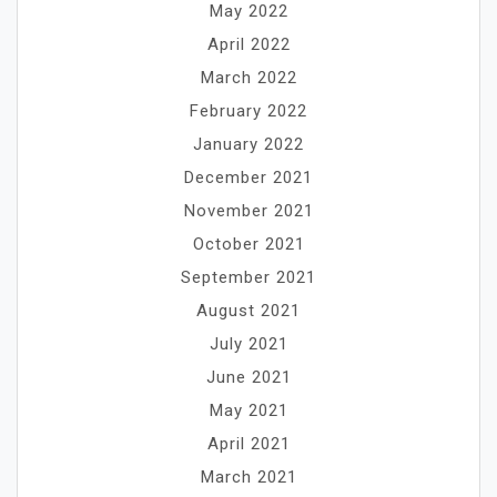
May 2022
April 2022
March 2022
February 2022
January 2022
December 2021
November 2021
October 2021
September 2021
August 2021
July 2021
June 2021
May 2021
April 2021
March 2021