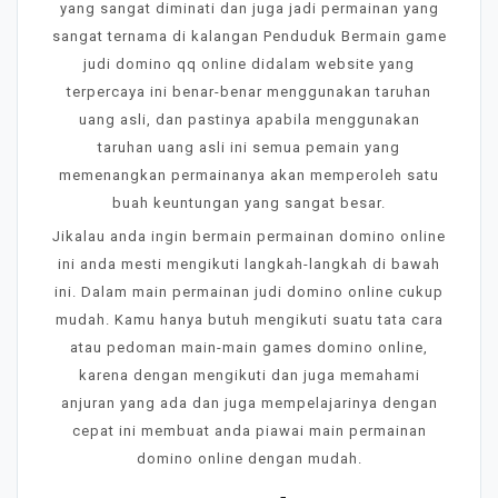
yang sangat diminati dan juga jadi permainan yang
sangat ternama di kalangan Penduduk Bermain game
judi domino qq online didalam website yang
terpercaya ini benar-benar menggunakan taruhan
uang asli, dan pastinya apabila menggunakan
taruhan uang asli ini semua pemain yang
memenangkan permainanya akan memperoleh satu
buah keuntungan yang sangat besar.
Jikalau anda ingin bermain permainan domino online
ini anda mesti mengikuti langkah-langkah di bawah
ini. Dalam main permainan judi domino online cukup
mudah. Kamu hanya butuh mengikuti suatu tata cara
atau pedoman main-main games domino online,
karena dengan mengikuti dan juga memahami
anjuran yang ada dan juga mempelajarinya dengan
cepat ini membuat anda piawai main permainan
domino online dengan mudah.