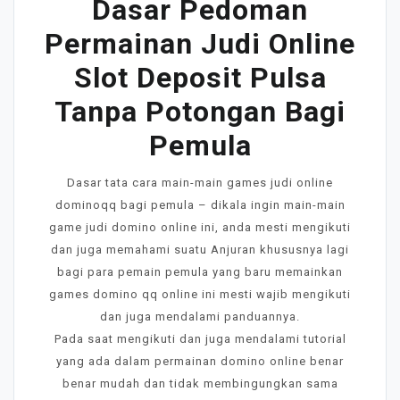
Dasar Pedoman
Permainan Judi Online
Slot Deposit Pulsa
Tanpa Potongan Bagi
Pemula
Dasar tata cara main-main games judi online
dominoqq bagi pemula – dikala ingin main-main
game judi domino online ini, anda mesti mengikuti
dan juga memahami suatu Anjuran khususnya lagi
bagi para pemain pemula yang baru memainkan
games domino qq online ini mesti wajib mengikuti
dan juga mendalami panduannya.
Pada saat mengikuti dan juga mendalami tutorial
yang ada dalam permainan domino online benar
benar mudah dan tidak membingungkan sama