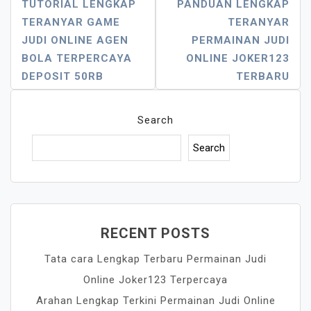
Post
TUTORIAL LENGKAP
PANDUAN LENGKAP
TERANYAR GAME
TERANYAR
Navigation
JUDI ONLINE AGEN
PERMAINAN JUDI
BOLA TERPERCAYA
ONLINE JOKER123
DEPOSIT 50RB
TERBARU
Search
Search
RECENT POSTS
Tata cara Lengkap Terbaru Permainan Judi
Online Joker123 Terpercaya
Arahan Lengkap Terkini Permainan Judi Online