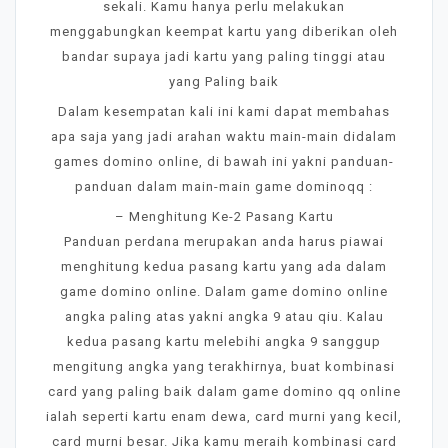
sekali. Kamu hanya perlu melakukan
menggabungkan keempat kartu yang diberikan oleh
bandar supaya jadi kartu yang paling tinggi atau
yang Paling baik
Dalam kesempatan kali ini kami dapat membahas
apa saja yang jadi arahan waktu main-main didalam
games domino online, di bawah ini yakni panduan-
panduan dalam main-main game dominoqq :
– Menghitung Ke-2 Pasang Kartu
Panduan perdana merupakan anda harus piawai
menghitung kedua pasang kartu yang ada dalam
game domino online. Dalam game domino online
angka paling atas yakni angka 9 atau qiu. Kalau
kedua pasang kartu melebihi angka 9 sanggup
mengitung angka yang terakhirnya, buat kombinasi
card yang paling baik dalam game domino qq online
ialah seperti kartu enam dewa, card murni yang kecil,
card murni besar. Jika kamu meraih kombinasi card