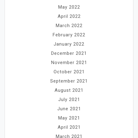
May 2022
April 2022
March 2022
February 2022
January 2022
December 2021
November 2021
October 2021
September 2021
August 2021
July 2021
June 2021
May 2021
April 2021
March 2021