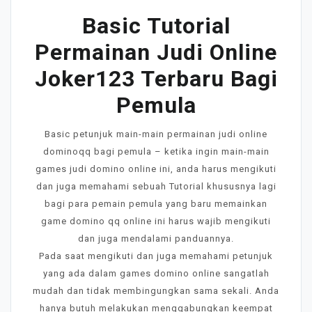
Basic Tutorial
Permainan Judi Online
Joker123 Terbaru Bagi
Pemula
Basic petunjuk main-main permainan judi online
dominoqq bagi pemula – ketika ingin main-main
games judi domino online ini, anda harus mengikuti
dan juga memahami sebuah Tutorial khususnya lagi
bagi para pemain pemula yang baru memainkan
game domino qq online ini harus wajib mengikuti
dan juga mendalami panduannya.
Pada saat mengikuti dan juga memahami petunjuk
yang ada dalam games domino online sangatlah
mudah dan tidak membingungkan sama sekali. Anda
hanya butuh melakukan menggabungkan keempat