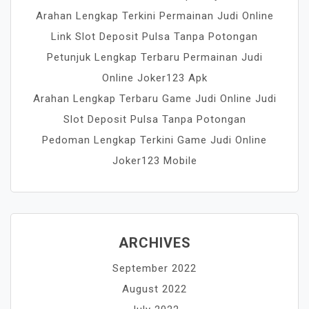
Arahan Lengkap Terkini Permainan Judi Online
Link Slot Deposit Pulsa Tanpa Potongan
Petunjuk Lengkap Terbaru Permainan Judi
Online Joker123 Apk
Arahan Lengkap Terbaru Game Judi Online Judi
Slot Deposit Pulsa Tanpa Potongan
Pedoman Lengkap Terkini Game Judi Online
Joker123 Mobile
ARCHIVES
September 2022
August 2022