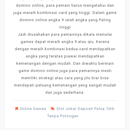
domino online, para pemain harus mengetahui dan
juga meraih kombinasi card yang tinggi. Dalam game
domino online angka 9 ialah angka yang Paling
tinggi
Jadi diusahakan para pemainnya dikala memulai
games dapat meraih angka 9 atau qiu. Karena
dengan meraih kombinasi kedua card mendapatkan
angka yang teratas piawai mendapatkan
kemenangan dengan mudah. Dan diwaktu bermain
game domino online juga para pemainnya mesti
memiliki strategi atau cara yang jitu biar bisa
mendapati peluang kemenangan yang sangat mudah
dan juga sederhana.
Online Games
Slot Joker Deposit Pulsa 10rb
Tanpa Potongan