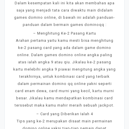
Dalam kesempatan kali ini kita akan membahas apa
saja yang menjadi tata cara diwaktu main didalam
games domino online, di bawah ini adalah panduan-
panduan dalam bermain games dominoqq :
– Menghitung Ke-2 Pasang Kartu
Arahan pertama yaitu kamu mesti bisa menghitung
ke-2 pasang card yang ada dalam game domino
online. Dalam games domino online angka paling
atas ialah angka 9 atau qiu. Jikalau ke-2 pasang
kartu melebihi angka 9 piawai mengitung angka yang
terakhirnya, untuk kombinasi card yang terbaik
dalam permainan domino qq online yakni seperti
card enam dewa, card murni yang kecil, kartu murni
besar. Jikalau kamu mendapatkan kombinasi card
terssebut maka kamu mahir meraih sebuah jackpot.
– Card yang Diberikan Ialah 4
Tips yang ke-2 merupakan disaat main permainan
domino online yakni tiap-tiap pemain dapat