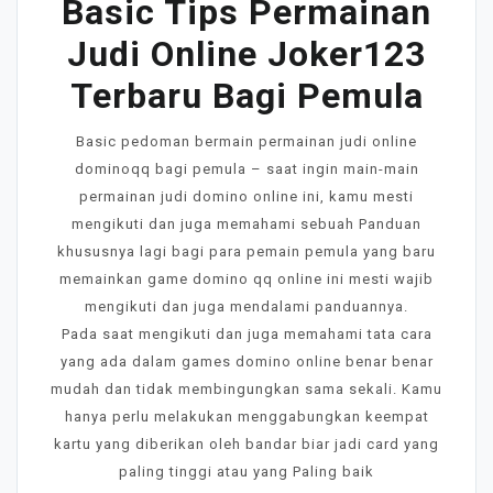
Basic Tips Permainan
Judi Online Joker123
Terbaru Bagi Pemula
Basic pedoman bermain permainan judi online
dominoqq bagi pemula – saat ingin main-main
permainan judi domino online ini, kamu mesti
mengikuti dan juga memahami sebuah Panduan
khususnya lagi bagi para pemain pemula yang baru
memainkan game domino qq online ini mesti wajib
mengikuti dan juga mendalami panduannya.
Pada saat mengikuti dan juga memahami tata cara
yang ada dalam games domino online benar benar
mudah dan tidak membingungkan sama sekali. Kamu
hanya perlu melakukan menggabungkan keempat
kartu yang diberikan oleh bandar biar jadi card yang
paling tinggi atau yang Paling baik