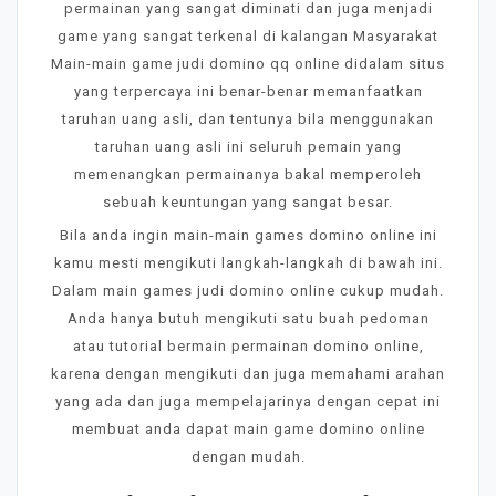
permainan yang sangat diminati dan juga menjadi
game yang sangat terkenal di kalangan Masyarakat
Main-main game judi domino qq online didalam situs
yang terpercaya ini benar-benar memanfaatkan
taruhan uang asli, dan tentunya bila menggunakan
taruhan uang asli ini seluruh pemain yang
memenangkan permainanya bakal memperoleh
sebuah keuntungan yang sangat besar.
Bila anda ingin main-main games domino online ini
kamu mesti mengikuti langkah-langkah di bawah ini.
Dalam main games judi domino online cukup mudah.
Anda hanya butuh mengikuti satu buah pedoman
atau tutorial bermain permainan domino online,
karena dengan mengikuti dan juga memahami arahan
yang ada dan juga mempelajarinya dengan cepat ini
membuat anda dapat main game domino online
dengan mudah.