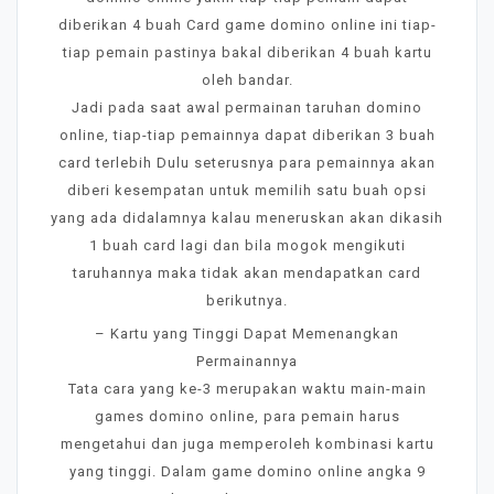
diberikan 4 buah Card game domino online ini tiap-
tiap pemain pastinya bakal diberikan 4 buah kartu
oleh bandar.
Jadi pada saat awal permainan taruhan domino
online, tiap-tiap pemainnya dapat diberikan 3 buah
card terlebih Dulu seterusnya para pemainnya akan
diberi kesempatan untuk memilih satu buah opsi
yang ada didalamnya kalau meneruskan akan dikasih
1 buah card lagi dan bila mogok mengikuti
taruhannya maka tidak akan mendapatkan card
berikutnya.
– Kartu yang Tinggi Dapat Memenangkan
Permainannya
Tata cara yang ke-3 merupakan waktu main-main
games domino online, para pemain harus
mengetahui dan juga memperoleh kombinasi kartu
yang tinggi. Dalam game domino online angka 9